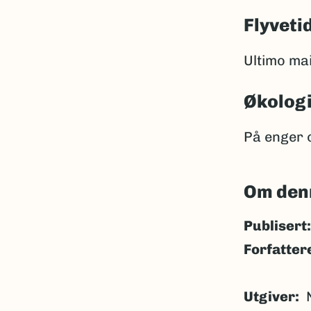
Flyveti
Ultimo mai 
Økolog
På enger o
Om den
Publisert:
Forfatter
Utgiver