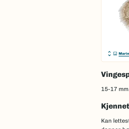
Marim
Vinges
15-17 mm
Kjenne
Kan lette