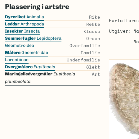
Plassering i artstre
Skip
Rike
Dyreriket
Animalia
Forfattere
the
Rekke
Leddyr
Arthropoda
list
Utgiver
Na
Klasse
Insekter
Insecta
Orden
Sommerfugler
Lepidoptera
No
Overfamilie
Geometroidea
Familie
Målere
Geometridae
Underfamilie
Larentiinae
Slekt
Dvergmålere
Eupithecia
Art
Marimjelledvergmåler
Eupithecia
plumbeolata