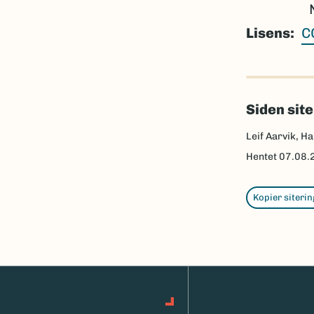
Lisens
C
Siden sit
Leif Aarvik, Ha
Hentet
07.08.
Kopier siterin