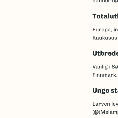
danner bøl
Totalut
Europa, in
Kaukasus o
Utbrede
Vanlig i S
Finnmark.
Unge st
Larven le
(@(Melamp