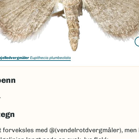
jelledvergmåler
Eupithecia plumbeolata
penn
.
tegn
st forveksles med @(vendelrotdvergmåler), men