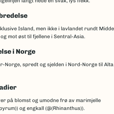
gelinjen langt nede en svak, lys flekk.
bredelse
klusive Island, men ikke i lavlandet rundt Midde
g mot øst til fjellene i Sentral-Asia.
lse i Norge
ør-Norge, spredt og sjelden i Nord-Norge til Alta 
adier
ver på blomst og umodne frø av marimjelle
yrum)) og engkall (@(Rhinanthus)).