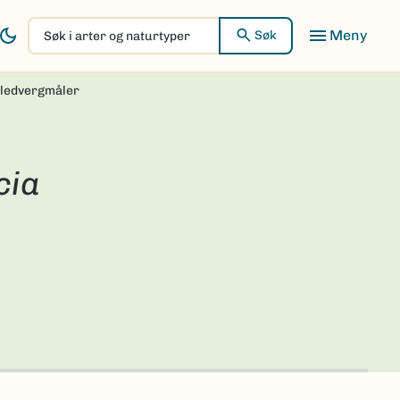
Søk
Søk
i
arter
ledvergmåler
og
naturtyper
cia