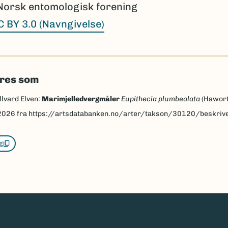
Norsk entomologisk forening
C BY 3.0 (Navngivelse)
eres som
llvard Elven:
Marimjelledvergmåler
Eupithecia plumbeolata
(Hawort
2026
fra https://artsdatabanken.no/arter/takson/30120/beskriv
g