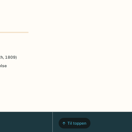
h, 1809)
else
Til toppen