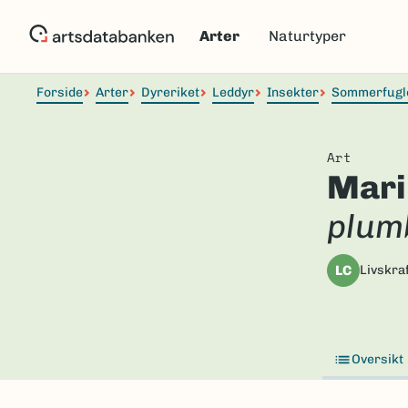
Hopp
til
Arter
Naturtyper
hovedinnhold
Forside
Arter
Dyreriket
Leddyr
Insekter
Sommerfugl
Art
Mari
plum
LC
Livskraf
Oversikt