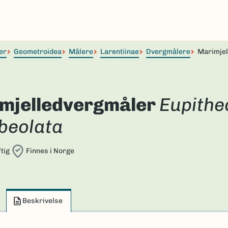
er
Geometroidea
Målere
Larentiinae
Dvergmålere
Marimjel
mjelledvergmåler
Eupithe
beolata
tig
Finnes i Norge
Beskrivelse