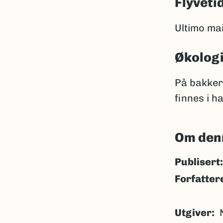
Flyveti
Ultimo mai
Økolog
På bakker 
finnes i h
Om den
Publisert:
Forfatter
Utgiver