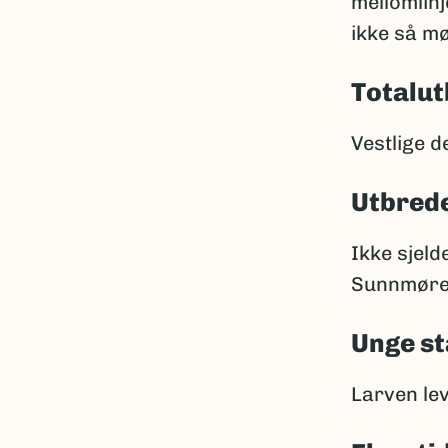
mellomlin
ikke så m
Totalut
Vestlige d
Utbrede
Ikke sjeld
Sunnmøre. 
Unge st
Larven lev