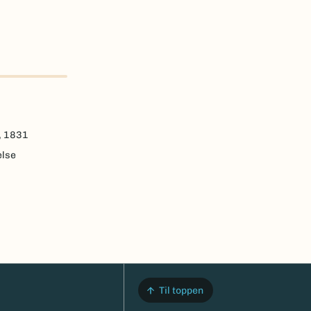
, 1831
else
Til toppen