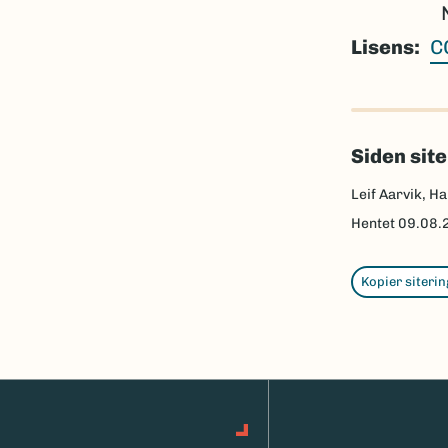
Lisens
C
Siden sit
Leif Aarvik, Ha
Hentet
09.08.
Kopier siterin