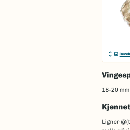
Reveb
Vinges
18-20 mm
Kjenne
Ligner @(