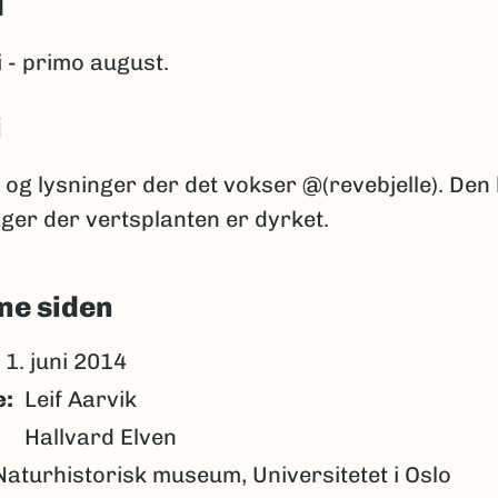
d
 - primo august.
i
og lysninger der det vokser @(revebjelle). Den
ager der vertsplanten er dyrket.
ne siden
1. juni 2014
e
Leif Aarvik
Hallvard Elven
Naturhistorisk museum, Universitetet i Oslo