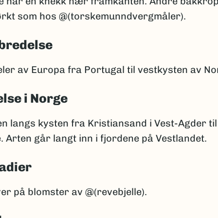
je har en knekk nær framkanten. Andre bakkro
ørkt som hos @(torskemunndvergmåler).
bredelse
eler av Europa fra Portugal til vestkysten av No
lse i Norge
en langs kysten fra Kristiansand i Vest-Agder til
Arten går langt inn i fjordene på Vestlandet.
adier
er på blomster av @(revebjelle).