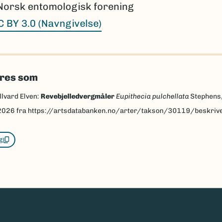
Norsk entomologisk forening
C BY 3.0 (Navngivelse)
eres som
llvard Elven:
Revebjelledvergmåler
Eupithecia pulchellata
Stephens
2026
fra https://artsdatabanken.no/arter/takson/30119/beskriv
g