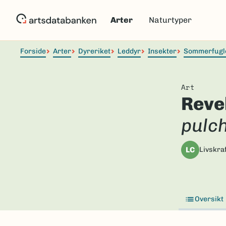
Hopp
til
Arter
Naturtyper
hovedinnhold
Forside
Arter
Dyreriket
Leddyr
Insekter
Sommerfugl
Art
Reve
pulch
LC
Livskraf
Oversikt