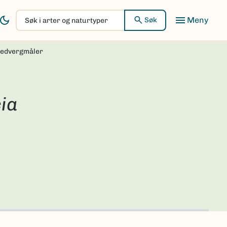
Søk
Søk
i
arter
ledvergmåler
og
naturtyper
ia