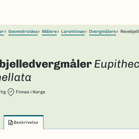
er
Geometroidea
Målere
Larentiinae
Dvergmålere
Revebjel
bjelledvergmåler
Eupithec
ellata
tig
Finnes i Norge
Beskrivelse