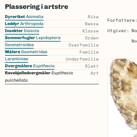
Plassering i artstre
Skip
Rike
Dyreriket
Animalia
Forfattere
the
Rekke
Leddyr
Arthropoda
list
Utgiver
Na
Klasse
Insekter
Insecta
Orden
Sommerfugler
Lepidoptera
No
Overfamilie
Geometroidea
Familie
Målere
Geometridae
Underfamilie
Larentiinae
Slekt
Dvergmålere
Eupithecia
Art
Revebjelledvergmåler
Eupithecia
pulchellata