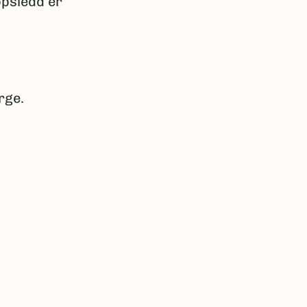
ppsledd er
rge.