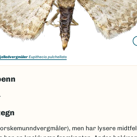
jelledvergmåler
Eupithecia pulchellata
penn
.
tegn
torskemunndvergmåler), men har lysere midtfelt