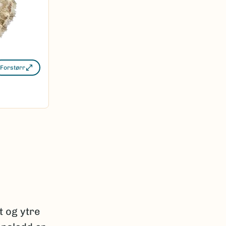
Forstørr
 og ytre