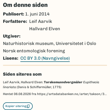
Om denne siden
Publisert:
1. juni 2014
Forfattere
Leif Aarvik
Hallvard Elven
Utgiver
Naturhistorisk museum, Universitetet i Oslo
Norsk entomologisk forening
Lisens
CC BY 3.0 (Navngivelse)
Siden siteres som
Leif Aarvik, Hallvard Elven:
Torskemunndvergmåler
Eupithecia
linariata
(Denis & Schiffermüller, 1775)
Hentet
06.08.2026
fra https://artsdatabanken.no/arter/takson/30118/beskrivelse
Kopier sitering