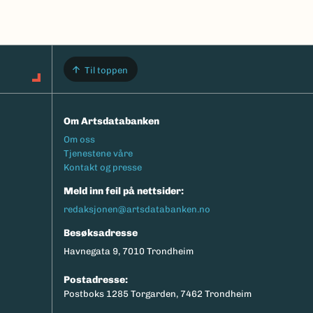
Til toppen
Om Artsdatabanken
Footermeny
Om oss
Tjenestene våre
Kontakt og presse
Meld inn feil på nettsider:
redaksjonen@artsdatabanken.no
Besøksadresse
Havnegata 9, 7010 Trondheim
Postadresse:
Postboks 1285 Torgarden, 7462 Trondheim