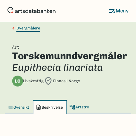
Hopp
til
hovedinnhold
Dvergmålere
Art
Torskemunndvergmåler
Eupithecia linariata
LC
Livskraftig
Finnes i Norge
Artstre
Oversikt
Beskrivelse