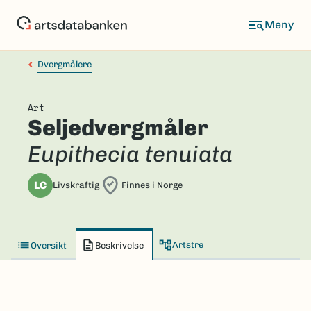
Hopp
til
hovedinnhold
Dvergmålere
Art
Seljedvergmåler
Eupithecia tenuiata
LC
Livskraftig
Finnes i Norge
Artstre
Oversikt
Beskrivelse