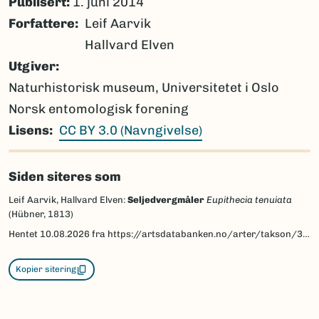
Publisert:
1. juni 2014
Forfattere
Leif Aarvik
Hallvard Elven
Utgiver
Naturhistorisk museum, Universitetet i Oslo
Norsk entomologisk forening
Lisens
CC BY 3.0 (Navngivelse)
Siden siteres som
Leif Aarvik, Hallvard Elven:
Seljedvergmåler
Eupithecia tenuiata
(Hübner, 1813)
Hentet
10.08.2026
fra https://artsdatabanken.no/arter/takson/30114/beskrivelse
Kopier sitering