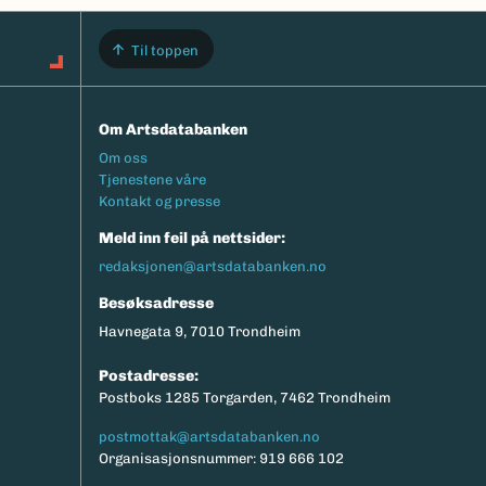
Til toppen
Om Artsdatabanken
Footermeny
Om oss
Tjenestene våre
Kontakt og presse
Meld inn feil på nettsider:
redaksjonen@artsdatabanken.no
Besøksadresse
Havnegata 9, 7010 Trondheim
Postadresse:
Postboks 1285 Torgarden, 7462 Trondheim
postmottak@artsdatabanken.no
Organisasjonsnummer: 919 666 102