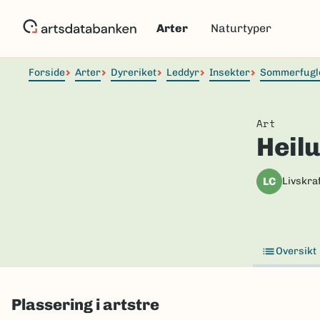
Hopp
til
Arter
Naturtyper
hovedinnhold
Forside
Arter
Dyreriket
Leddyr
Insekter
Sommerfugl
Art
Heil
LC
Livskraf
Oversikt
Plassering i artstre