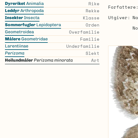
Skip
Rike
Dyreriket
Animalia
Forfattere
the
Rekke
Leddyr
Arthropoda
list
Utgiver
Na
Klasse
Insekter
Insecta
Orden
Sommerfugler
Lepidoptera
No
Overfamilie
Geometroidea
Familie
Målere
Geometridae
Underfamilie
Larentiinae
Slekt
Perizoma
Art
Heilundmåler
Perizoma minorata