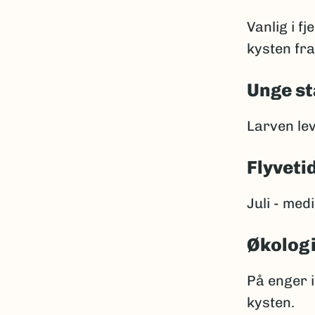
Vanlig i fj
kysten fr
Unge st
Larven lev
Flyveti
Juli - med
Økolog
På enger i
kysten.