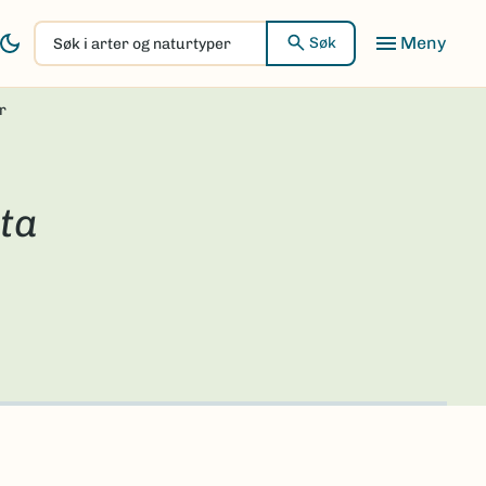
Søk
Søk
i
arter
r
og
naturtyper
ta