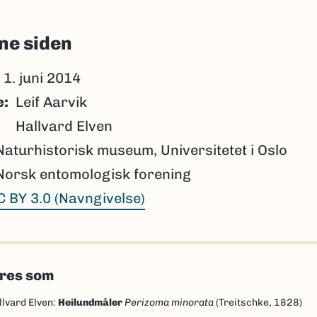
ne siden
1. juni 2014
e
Leif Aarvik
Hallvard Elven
Naturhistorisk museum, Universitetet i Oslo
Norsk entomologisk forening
C BY 3.0 (Navngivelse)
eres som
llvard Elven:
Heilundmåler
Perizoma minorata
(Treitschke, 1828)