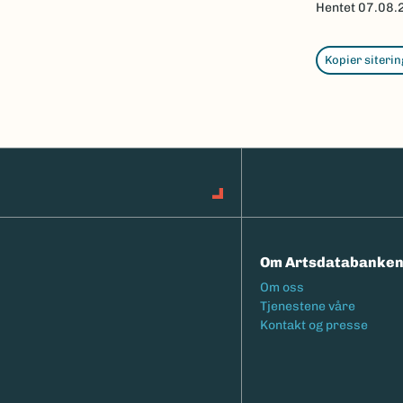
Hentet
07.08.
Kopier siterin
Om Artsdatabanke
Footermeny
Om oss
Tjenestene våre
Kontakt og presse