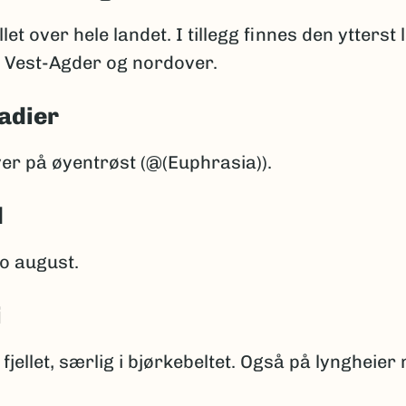
ellet over hele landet. I tillegg finnes den ytterst
a Vest-Agder og nordover.
adier
er på øyentrøst (@(Euphrasia)).
d
io august.
i
 fjellet, særlig i bjørkebeltet. Også på lyngheier