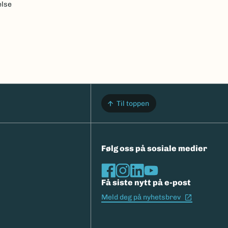
else
Til toppen
Følg oss på sosiale medier
Få siste nytt på e-post
(Ekstern l
Meld deg på nyhetsbrev