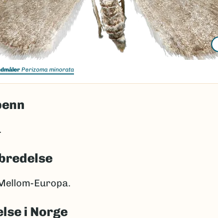
ndmåler
Perizoma minorata
penn
.
bredelse
Mellom-Europa.
lse i Norge