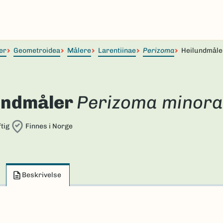
er
Geometroidea
Målere
Larentiinae
Perizoma
Heilundmåle
undmåler
Perizoma minora
tig
Finnes i Norge
Beskrivelse