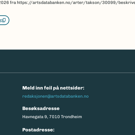
2026
fra https://artsdatabanken.no/arter/takson/30099/beskriv
g
n
Meld inn feil på nettsider:
redaksjonen@artsdatabanken.no
Besøksadresse
Havnegata 9, 7010 Trondheim
Postadresse: