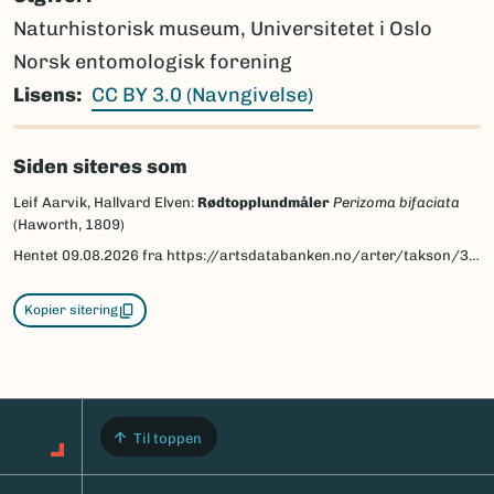
Naturhistorisk museum, Universitetet i Oslo
Norsk entomologisk forening
Lisens
CC BY 3.0 (Navngivelse)
Siden siteres som
Leif Aarvik, Hallvard Elven:
Rødtopplundmåler
Perizoma bifaciata
(Haworth, 1809)
Hentet
09.08.2026
fra https://artsdatabanken.no/arter/takson/30098/beskrivelse
Kopier sitering
Til toppen