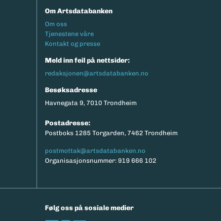
Om Artsdatabanken
Footermeny
Om oss
Tjenestene våre
Kontakt og presse
Meld inn feil på nettsider:
redaksjonen@artsdatabanken.no
Besøksadresse
Havnegata 9, 7010 Trondheim
Postadresse:
Postboks 1285 Torgarden, 7462 Trondheim
postmottak@artsdatabanken.no
Organisasjonsnummer: 919 666 102
Følg oss på sosiale medier