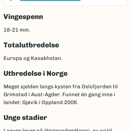
Vingespenn
18-21 mm.
Totalutbredelse
Europa og Kasakhstan.
Utbredelse i Norge
Meget sjelden langs kysten fra Oslofjorden til
Grimstad i Aust-Agder. Funnet én gang inne i
landet: Gjøvik i Oppland 2006.
Unge stadier
Larven lever på @(strandrødtopp), av og til