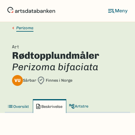
Hopp
til
hovedinnhold
Perizoma
Art
Rødtopplundmåler
Perizoma bifaciata
VU
Sårbar
Finnes i Norge
Artstre
Oversikt
Beskrivelse