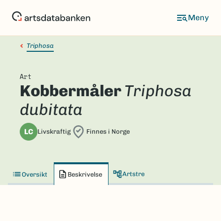
Hopp
til
hovedinnhold
Triphosa
Art
Kobbermåler
Triphosa
dubitata
LC
Livskraftig
Finnes i Norge
Artstre
Oversikt
Beskrivelse