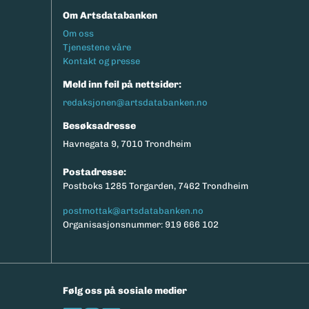
Om Artsdatabanken
Footermeny
Om oss
Tjenestene våre
Kontakt og presse
Meld inn feil på nettsider:
redaksjonen@artsdatabanken.no
Besøksadresse
Havnegata 9, 7010 Trondheim
Postadresse:
Postboks 1285 Torgarden, 7462 Trondheim
postmottak@artsdatabanken.no
Organisasjonsnummer: 919 666 102
Følg oss på sosiale medier