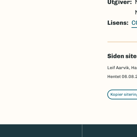
Utgiver
Lisens
C
Siden sit
Leif Aarvik, Ha
Hentet
06.08.
Kopier siterin