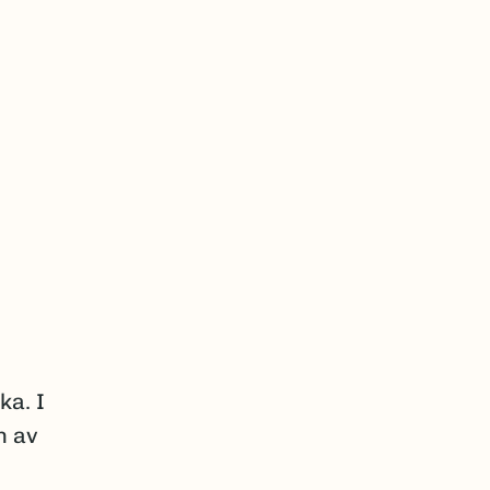
ka. I
n av