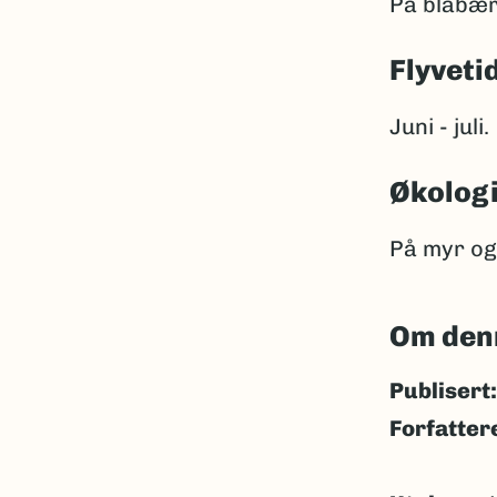
På blåbær
Flyveti
Juni - juli.
Økolog
På myr og 
Om den
Publisert:
Forfatter