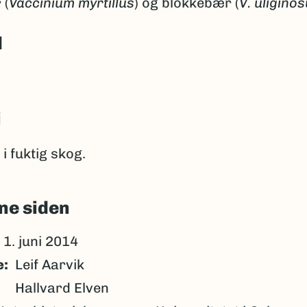
 (
Vaccinium myrtillus
) og blokkebær (
V. uligino
d
i
i fuktig skog.
ne siden
1. juni 2014
e
Leif Aarvik
Hallvard Elven