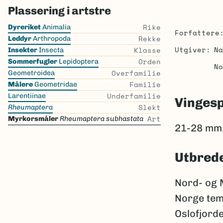
Plassering i artstre
Skip
Rike
Dyreriket
Animalia
Forfattere
the
Rekke
Leddyr
Arthropoda
list
Utgiver
Na
Klasse
Insekter
Insecta
Orden
Sommerfugler
Lepidoptera
No
Overfamilie
Geometroidea
Familie
Målere
Geometridae
Underfamilie
Larentiinae
Vinges
Slekt
Rheumaptera
Art
Myrkorsmåler
Rheumaptera subhastata
21-28 mm
Utbred
Nord- og M
Norge temm
Oslofjorde