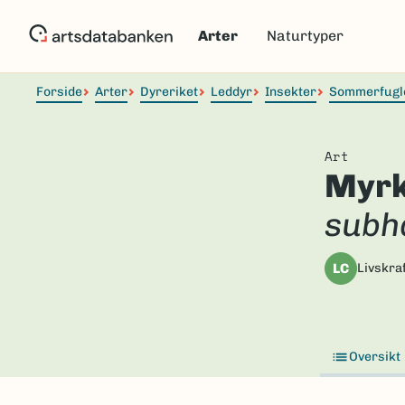
Hopp
til
Arter
Naturtyper
hovedinnhold
Forside
Arter
Dyreriket
Leddyr
Insekter
Sommerfugl
Art
Myrk
subh
LC
Livskraf
Oversikt