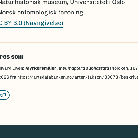
Naturhistorisk museum, Universitetet i Oslo
Norsk entomologisk forening
C BY 3.0 (Navngivelse)
eres som
llvard Elven:
Myrkorsmåler
Rheumaptera subhastata
(Nolcken, 187
2026
fra https://artsdatabanken.no/arter/takson/30078/beskriv
g