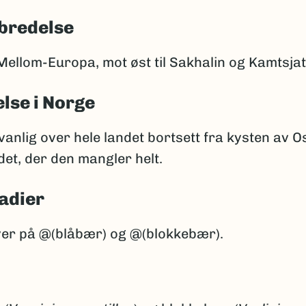
bredelse
Mellom-Europa, mot øst til Sakhalin og Kamtsjat
lse i Norge
anlig over hele landet bortsett fra kysten av O
et, der den mangler helt.
adier
ver på @(blåbær) og @(blokkebær).