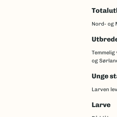
Totalut
Nord- og 
Utbrede
Temmelig v
og Sørland
Unge st
Larven le
Larve