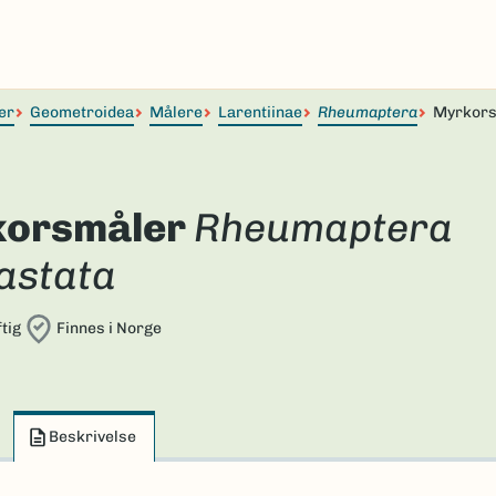
er
Geometroidea
Målere
Larentiinae
Rheumaptera
Myrkors
orsmåler
Rheumaptera
astata
tig
Finnes i Norge
Beskrivelse