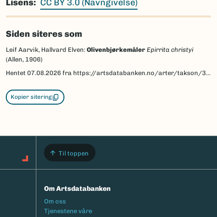
Lisens
CC BY 3.0 (Navngivelse)
Siden siteres som
Leif Aarvik, Hallvard Elven:
Olivenbjørkemåler
Epirrita christyi
(Allen, 1906)
Hentet
07.08.2026
fra https://artsdatabanken.no/arter/takson/30072/beskrivelse
Kopier sitering
Til toppen
Om Artsdatabanken
Footermeny
Om oss
Tjenestene våre