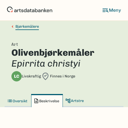
Hopp
til
hovedinnhold
Bjørkemålere
Art
Olivenbjørkemåler
Epirrita christyi
LC
Livskraftig
Finnes i Norge
Artstre
Oversikt
Beskrivelse