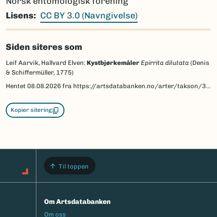
Norsk entomologisk forening
Lisens
CC BY 3.0 (Navngivelse)
Siden siteres som
Leif Aarvik, Hallvard Elven:
Kystbjørkemåler
Epirrita dilutata
(Denis
& Schiffermüller, 1775)
Hentet
08.08.2026
fra https://artsdatabanken.no/arter/takson/30071/beskrivelse
Kopier sitering
Til toppen
Om Artsdatabanken
Footermeny
Om oss