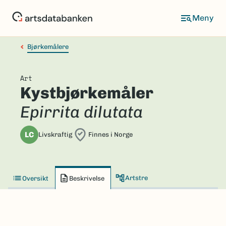
Hopp
til
hovedinnhold
Bjørkemålere
Art
Kystbjørkemåler
Epirrita dilutata
LC
Livskraftig
Finnes i Norge
Artstre
Oversikt
Beskrivelse