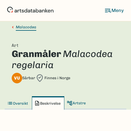
Hopp
til
hovedinnhold
Malacodea
Art
Granmåler
Malacodea
regelaria
VU
Sårbar
Finnes i Norge
Artstre
Oversikt
Beskrivelse