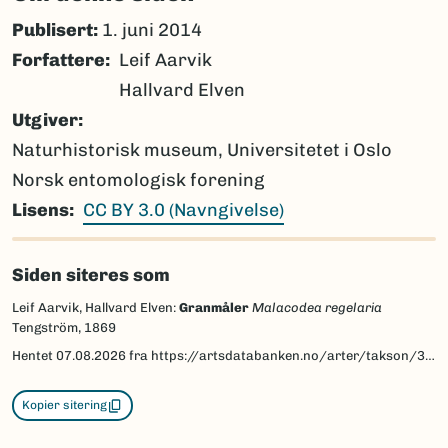
Publisert:
1. juni 2014
Forfattere
Leif Aarvik
Hallvard Elven
Utgiver
Naturhistorisk museum, Universitetet i Oslo
Norsk entomologisk forening
Lisens
CC BY 3.0 (Navngivelse)
Siden siteres som
Leif Aarvik, Hallvard Elven:
Granmåler
Malacodea regelaria
Tengström, 1869
Hentet
07.08.2026
fra https://artsdatabanken.no/arter/takson/30066/beskrivelse
Kopier sitering