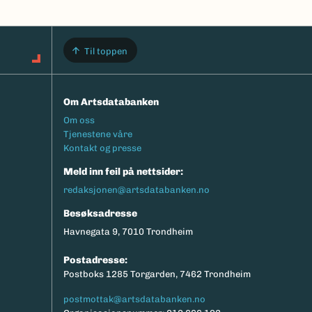
Til toppen
Om Artsdatabanken
Footermeny
Om oss
Tjenestene våre
Kontakt og presse
Meld inn feil på nettsider:
redaksjonen@artsdatabanken.no
Besøksadresse
Havnegata 9, 7010 Trondheim
Postadresse:
Postboks 1285 Torgarden, 7462 Trondheim
postmottak@artsdatabanken.no