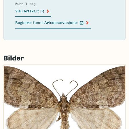
Funn i dag
Vis i Artskart
(Ekstern lenke)
Registrer funn i Artsobservasjoner
(Ekstern lenke)
Failed
to
Bilder
load
map.