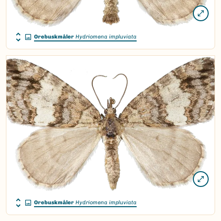
Orebuskmåler
Hydriomena impluviata
Orebuskmåler
Hydriomena impluviata