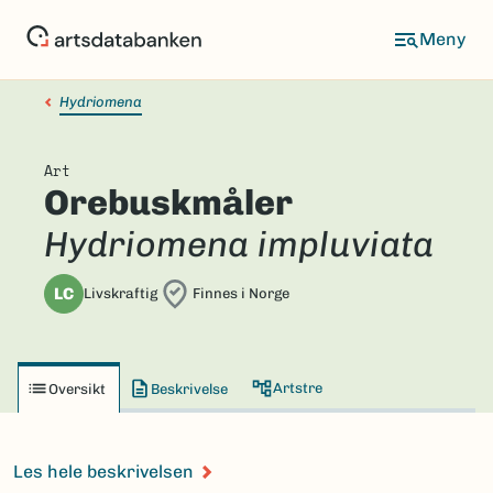
Hopp
til
hovedinnhold
Hydriomena
Art
Orebuskmåler
Hydriomena impluviata
LC
Livskraftig
Finnes i Norge
Artstre
Oversikt
Beskrivelse
Les hele beskrivelsen