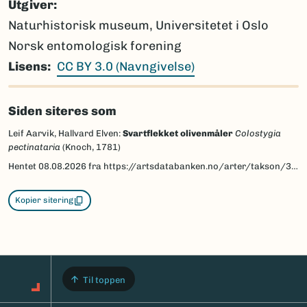
Utgiver
Naturhistorisk museum, Universitetet i Oslo
Norsk entomologisk forening
Lisens
CC BY 3.0 (Navngivelse)
Siden siteres som
Leif Aarvik, Hallvard Elven:
Svartflekket olivenmåler
Colostygia
pectinataria
(Knoch, 1781)
Hentet
08.08.2026
fra https://artsdatabanken.no/arter/takson/30060/beskrivelse
Kopier sitering
Til toppen