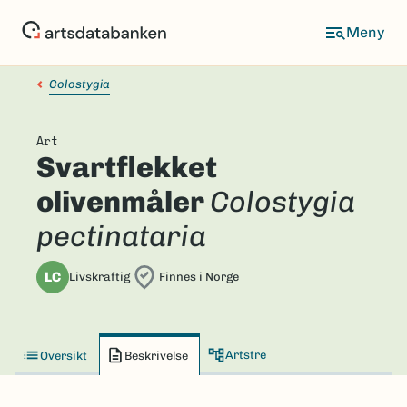
Hopp
til
hovedinnhold
Colostygia
Art
Svartflekket
olivenmåler
Colostygia
pectinataria
LC
Livskraftig
Finnes i Norge
Artstre
Oversikt
Beskrivelse