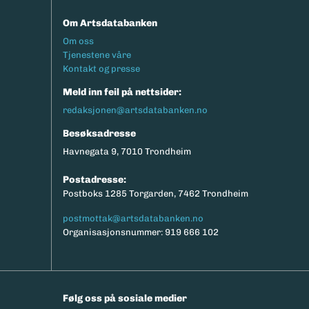
Om Artsdatabanken
Footermeny
Om oss
Tjenestene våre
Kontakt og presse
Meld inn feil på nettsider:
redaksjonen@artsdatabanken.no
Besøksadresse
Havnegata 9, 7010 Trondheim
Postadresse:
Postboks 1285 Torgarden, 7462 Trondheim
postmottak@artsdatabanken.no
Organisasjonsnummer: 919 666 102
Følg oss på sosiale medier