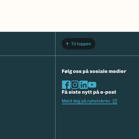
Til toppen
Følg oss på sosiale medier
Få siste nytt på e-post
(Ekstern l
Meld deg på nyhetsbrev