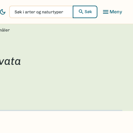
Søk
Søk
i
arter
måler
og
naturtyper
ivata