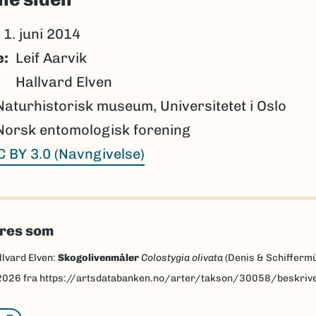
1. juni 2014
e
Leif Aarvik
Hallvard Elven
Naturhistorisk museum, Universitetet i Oslo
Norsk entomologisk forening
C BY 3.0 (Navngivelse)
eres som
llvard Elven:
Skogolivenmåler
Colostygia olivata
(Denis & Schiffermü
2026
fra https://artsdatabanken.no/arter/takson/30058/beskriv