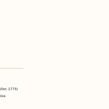
ller, 1775)
else