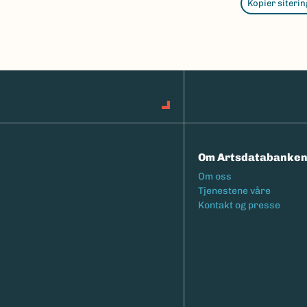
Kopier siterin
Om Artsdatabanke
Footermeny
Om oss
Tjenestene våre
Kontakt og presse