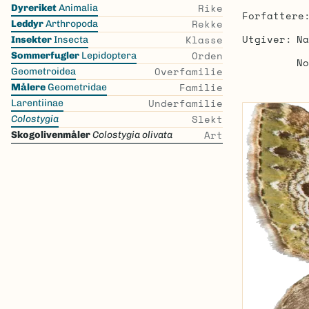
Skip
Rike
Dyreriket
Animalia
Forfattere
the
Rekke
Leddyr
Arthropoda
list
Utgiver
Na
Klasse
Insekter
Insecta
Orden
Sommerfugler
Lepidoptera
No
Overfamilie
Geometroidea
Familie
Målere
Geometridae
Underfamilie
Larentiinae
Slekt
Colostygia
Art
Skogolivenmåler
Colostygia olivata