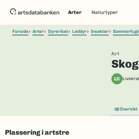
Hopp
til
Arter
Naturtyper
hovedinnhold
Forside
Arter
Dyreriket
Leddyr
Insekter
Sommerfugl
Art
Skog
LC
Livskraf
Oversikt
Plassering i artstre