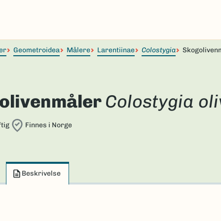
er
Geometroidea
Målere
Larentiinae
Colostygia
Skogoliven
olivenmåler
Colostygia ol
tig
Finnes i Norge
Beskrivelse