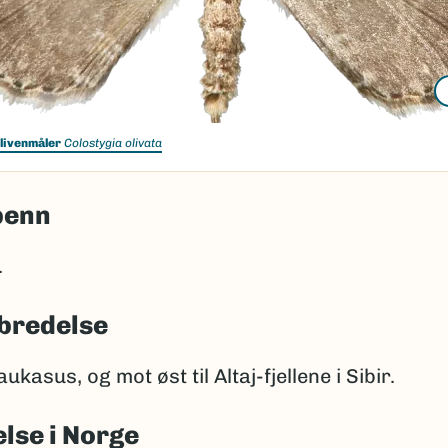
livenmåler
Colostygia olivata
penn
.
bredelse
kasus, og mot øst til Altaj-fjellene i Sibir.
lse i Norge