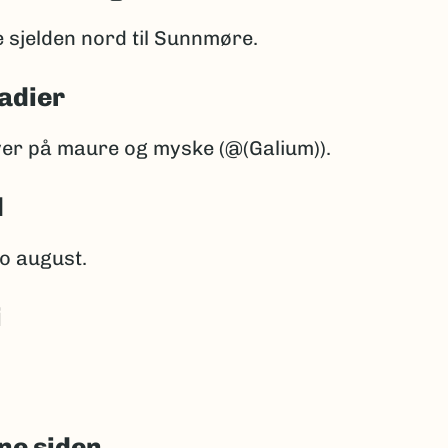
e sjelden nord til Sunnmøre.
adier
ver på maure og myske (@(Galium)).
d
io august.
i
ne siden