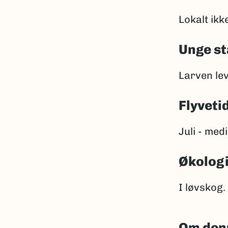
Lokalt ikk
Unge st
Larven le
Flyveti
Juli - med
Økolog
I løvskog.
Om den