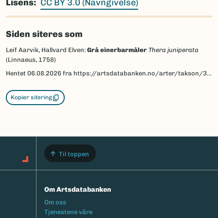
Lisens
CC BY 3.0 (Navngivelse)
Siden siteres som
Leif Aarvik, Hallvard Elven:
Grå einerbarmåler
Thera juniperata
(Linnaeus, 1758)
Hentet
06.08.2026
fra https://artsdatabanken.no/arter/takson/30050/beskrivelse
Kopier sitering
Til toppen
Om Artsdatabanken
Footermeny
Om oss
Tjenestene våre