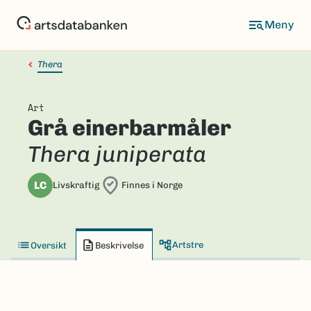
Hopp
til
hovedinnhold
Thera
Art
Grå einerbarmåler
Thera juniperata
LC
Livskraftig
Finnes i Norge
Artstre
Oversikt
Beskrivelse