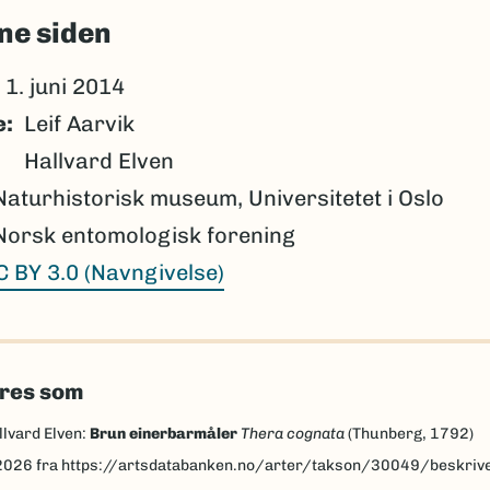
ne siden
1. juni 2014
e
Leif Aarvik
Hallvard Elven
Naturhistorisk museum, Universitetet i Oslo
Norsk entomologisk forening
C BY 3.0 (Navngivelse)
eres som
llvard Elven:
Brun einerbarmåler
Thera cognata
(Thunberg, 1792)
2026
fra https://artsdatabanken.no/arter/takson/30049/beskriv