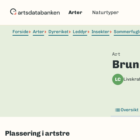
Hopp
til
Arter
Naturtyper
hovedinnhold
Forside
Arter
Dyreriket
Leddyr
Insekter
Sommerfugl
Art
Brun
LC
Livskraf
Oversikt
Plassering i artstre