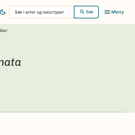
Søk
Søk
i
arter
åler
og
naturtyper
nata