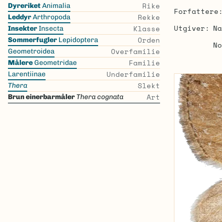
Skip
Rike
Dyreriket
Animalia
Forfattere
the
Rekke
Leddyr
Arthropoda
list
Utgiver
Na
Klasse
Insekter
Insecta
Orden
Sommerfugler
Lepidoptera
No
Overfamilie
Geometroidea
Familie
Målere
Geometridae
Underfamilie
Larentiinae
Slekt
Thera
Art
Brun einerbarmåler
Thera cognata