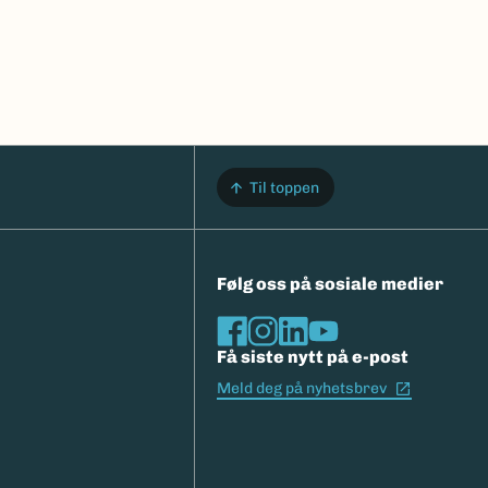
Til toppen
Følg oss på sosiale medier
Få siste nytt på e-post
(Ekstern l
Meld deg på nyhetsbrev