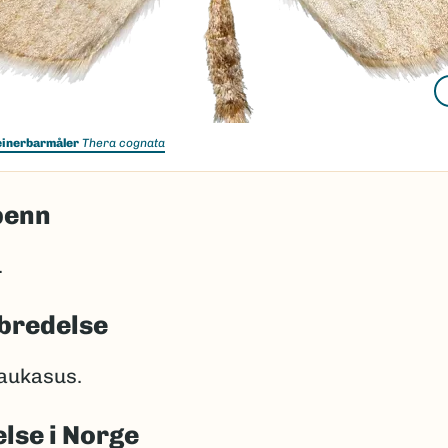
einerbarmåler
Thera cognata
penn
.
bredelse
aukasus.
lse i Norge