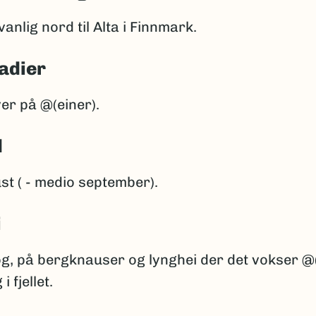
anlig nord til Alta i Finnmark.
adier
er på @(einer).
d
ust ( - medio september).
i
g, på bergknauser og lynghei der det vokser @(
i fjellet.