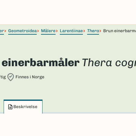
er
Geometroidea
Målere
Larentiinae
Thera
Brun einerbarm
 einerbarmåler
Thera cog
tig
Finnes i Norge
Beskrivelse