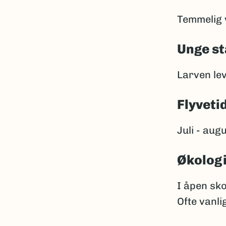
Temmelig v
Unge st
Larven lev
Flyveti
Juli - aug
Økolog
I åpen sko
Ofte vanlig 