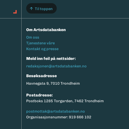
Til toppen
Om Artsdatabanken
Footermeny
Om oss
Tjenestene våre
Kontakt og presse
Meld inn feil på nettsider:
redaksjonen@artsdatabanken.no
Besøksadresse
Havnegata 9, 7010 Trondheim
Postadresse:
Postboks 1285 Torgarden, 7462 Trondheim
postmottak@artsdatabanken.no
Organisasjonsnummer: 919 666 102