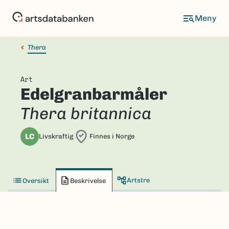
Hopp
til
hovedinnhold
Thera
Art
Edelgranbarmåler
Thera britannica
LC
Livskraftig
Finnes i Norge
Artstre
Oversikt
Beskrivelse