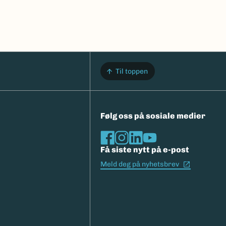
Til toppen
Følg oss på sosiale medier
Få siste nytt på e-post
(Ekstern l
Meld deg på nyhetsbrev