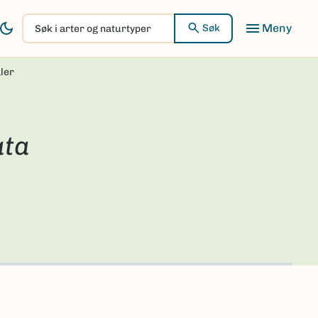
Søk
Søk
i
arter
ler
og
naturtyper
ata