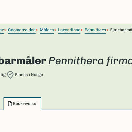
er
Geometroidea
Målere
Larentiinae
Pennithera
Fjærbarmå
barmåler
Pennithera firm
tig
Finnes i Norge
Beskrivelse