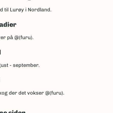
d til Lurøy i Nordland.
adier
er på @(furu).
d
ust - september.
i
kog der det vokser @(furu).
ne siden