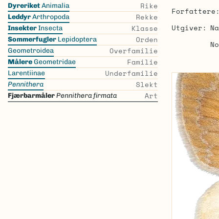
Skip
Rike
Dyreriket
Animalia
Forfattere
the
Rekke
Leddyr
Arthropoda
list
Utgiver
Na
Klasse
Insekter
Insecta
Orden
Sommerfugler
Lepidoptera
No
Overfamilie
Geometroidea
Familie
Målere
Geometridae
Underfamilie
Larentiinae
Slekt
Pennithera
Art
Fjærbarmåler
Pennithera firmata