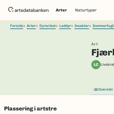
Hopp
til
Arter
Naturtyper
hovedinnhold
Forside
Arter
Dyreriket
Leddyr
Insekter
Sommerfugl
Art
Fjær
LC
Livskraf
Oversikt
Plassering i artstre