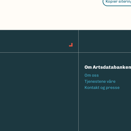
Kopier siterin
Om Artsdatabanke
Footermeny
Om oss
Tjenestene våre
Kontakt og presse