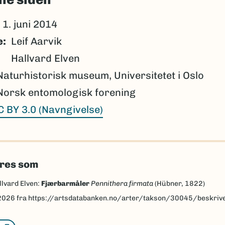
1. juni 2014
e
Leif Aarvik
Hallvard Elven
Naturhistorisk museum, Universitetet i Oslo
Norsk entomologisk forening
C BY 3.0 (Navngivelse)
eres som
llvard Elven:
Fjærbarmåler
Pennithera firmata
(Hübner, 1822)
2026
fra https://artsdatabanken.no/arter/takson/30045/beskriv