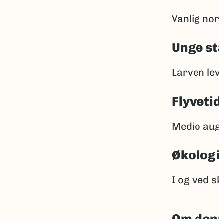
Vanlig nor
Unge st
Larven lev
Flyveti
Medio aug
Økolog
I og ved s
Om den