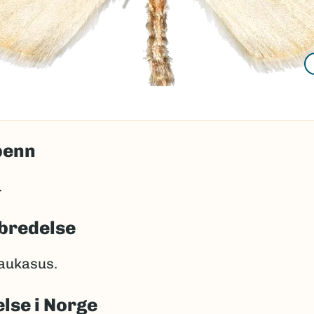
penn
.
bredelse
aukasus.
lse i Norge