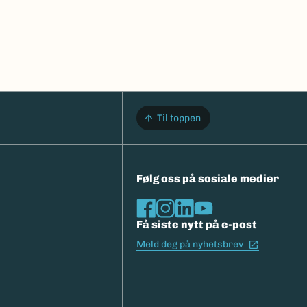
Til toppen
Følg oss på sosiale medier
Få siste nytt på e-post
(Ekstern l
Meld deg på nyhetsbrev