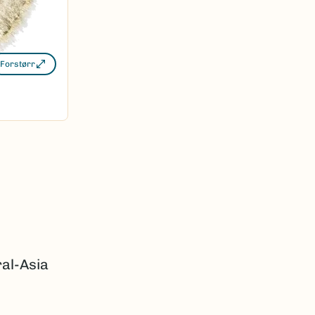
Forstørr
ral-Asia