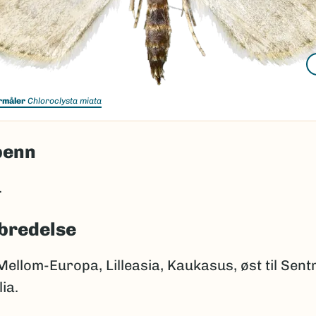
rmåler
Chloroclysta miata
penn
.
bredelse
ellom-Europa, Lilleasia, Kaukasus, øst til Sent
ia.