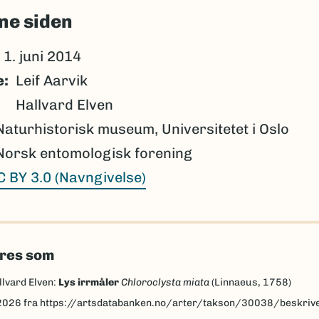
ne siden
1. juni 2014
e
Leif Aarvik
Hallvard Elven
Naturhistorisk museum, Universitetet i Oslo
Norsk entomologisk forening
C BY 3.0 (Navngivelse)
eres som
llvard Elven:
Lys irrmåler
Chloroclysta miata
(Linnaeus, 1758)
2026
fra https://artsdatabanken.no/arter/takson/30038/beskriv