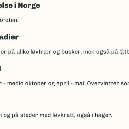
lse i Norge
Lofoten.
adier
ver på ulike løvtrær og busker, men også på @(
d
 - medio oktober og april - mai. Overvintrer s
i
 og på steder med løvkratt, også i hager.