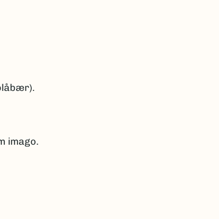
blåbær).
om imago.