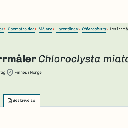
er
Geometroidea
Målere
Larentiinae
Chloroclysta
Lys irrmå
irrmåler
Chloroclysta miat
tig
Finnes i Norge
Beskrivelse