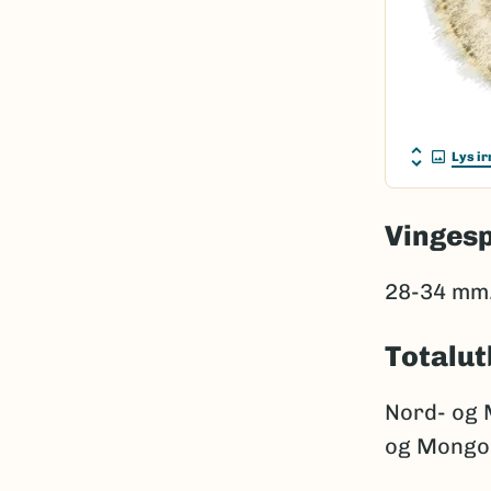
Lys ir
Vinges
28-34 mm
Totalut
Nord- og M
og Mongol