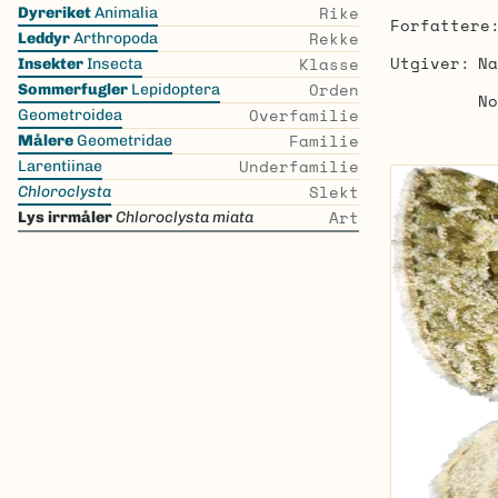
Skip
Rike
Dyreriket
Animalia
Forfattere
the
Rekke
Leddyr
Arthropoda
list
Utgiver
Na
Klasse
Insekter
Insecta
Orden
Sommerfugler
Lepidoptera
No
Overfamilie
Geometroidea
Familie
Målere
Geometridae
Underfamilie
Larentiinae
Slekt
Chloroclysta
Art
Lys irrmåler
Chloroclysta miata