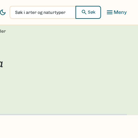
Søk
Søk
i
arter
ler
og
naturtyper
a