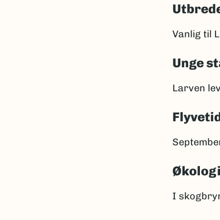
Utbrede
Vanlig til 
Unge st
Larven le
Flyveti
September
Økolog
I skogbryn