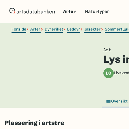
Hopp
til
Arter
Naturtyper
hovedinnhold
Forside
Arter
Dyreriket
Leddyr
Insekter
Sommerfugl
Art
Lys 
LC
Livskraf
Oversikt
Plassering i artstre