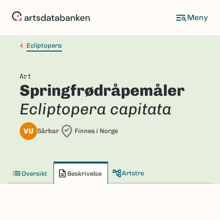
Hopp
til
hovedinnhold
Ecliptopera
Art
Springfrødråpemåler
Ecliptopera capitata
VU
Sårbar
Finnes i Norge
Artstre
Oversikt
Beskrivelse