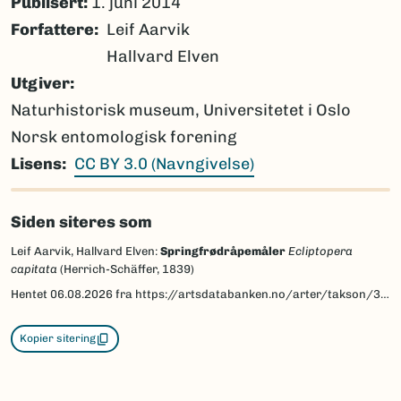
Publisert:
1. juni 2014
Forfattere
Leif Aarvik
Hallvard Elven
Utgiver
Naturhistorisk museum, Universitetet i Oslo
Norsk entomologisk forening
Lisens
CC BY 3.0 (Navngivelse)
Siden siteres som
Leif Aarvik, Hallvard Elven:
Springfrødråpemåler
Ecliptopera
capitata
(Herrich-Schäffer, 1839)
Hentet
06.08.2026
fra https://artsdatabanken.no/arter/takson/30025/beskrivelse
Kopier sitering