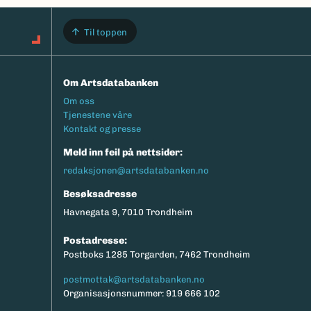
Til toppen
Om Artsdatabanken
Footermeny
Om oss
Tjenestene våre
Kontakt og presse
Meld inn feil på nettsider:
redaksjonen@artsdatabanken.no
Besøksadresse
Havnegata 9, 7010 Trondheim
Postadresse:
Postboks 1285 Torgarden, 7462 Trondheim
postmottak@artsdatabanken.no
Organisasjonsnummer: 919 666 102