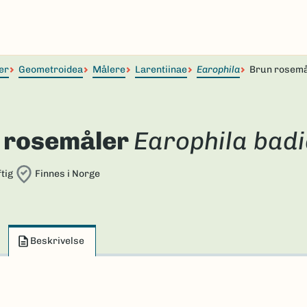
er
Geometroidea
Målere
Larentiinae
Earophila
Brun rosemå
 rosemåler
Earophila badi
tig
Finnes i Norge
Beskrivelse