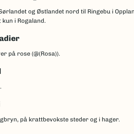
Sørlandet og Østlandet nord til Ringebu i Oppla
 kun i Rogaland.
adier
er på rose (@(Rosa)).
d
.
i
gbryn, på krattbevokste steder og i hager.