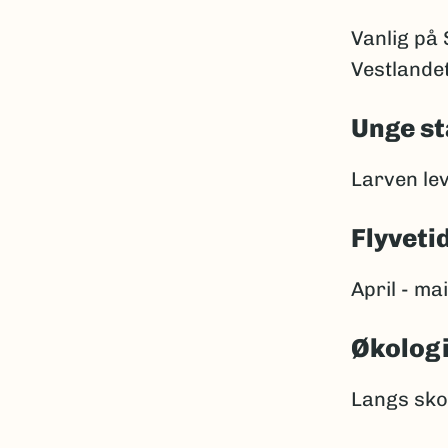
Vanlig på 
Vestlandet
Unge st
Larven lev
Flyveti
April - mai
Økolog
Langs sko