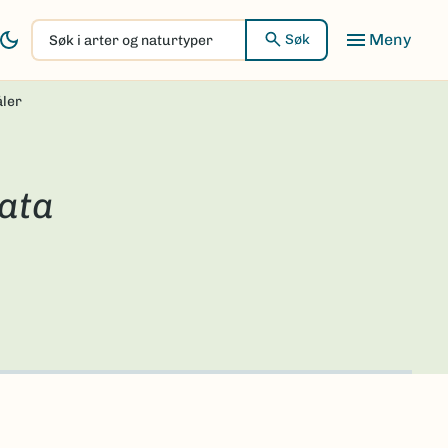
Søk
Søk
i
arter
ler
og
naturtyper
ata