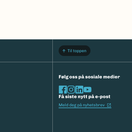
Til toppen
Følg oss på sosiale medier
Få siste nytt på e-post
(Ekstern l
Meld deg på nyhetsbrev