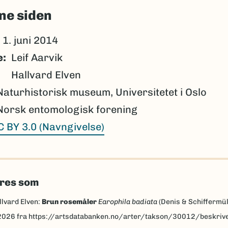
ne siden
1. juni 2014
e
Leif Aarvik
Hallvard Elven
Naturhistorisk museum, Universitetet i Oslo
Norsk entomologisk forening
C BY 3.0 (Navngivelse)
eres som
llvard Elven:
Brun rosemåler
Earophila badiata
(Denis & Schiffermül
2026
fra https://artsdatabanken.no/arter/takson/30012/beskriv