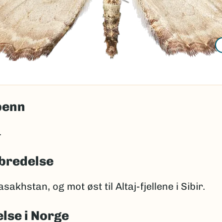
penn
.
bredelse
akhstan, og mot øst til Altaj-fjellene i Sibir.
lse i Norge