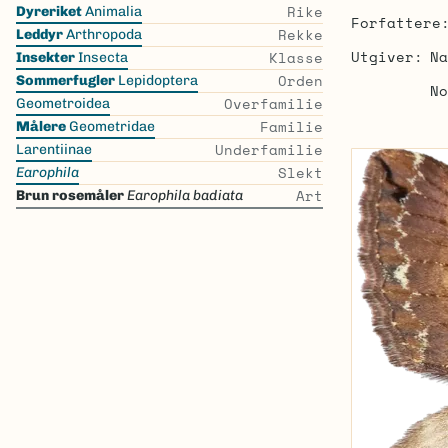
Skip
Rike
Dyreriket
Animalia
Forfattere
the
Rekke
Leddyr
Arthropoda
list
Utgiver
Na
Klasse
Insekter
Insecta
Orden
Sommerfugler
Lepidoptera
No
Overfamilie
Geometroidea
Familie
Målere
Geometridae
Underfamilie
Larentiinae
Slekt
Earophila
Art
Brun rosemåler
Earophila badiata