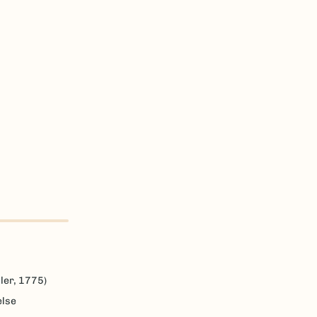
ler, 1775)
else