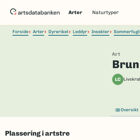
Hopp
til
Arter
Naturtyper
hovedinnhold
Forside
Arter
Dyreriket
Leddyr
Insekter
Sommerfugl
Art
Brun
LC
Livskraf
Oversikt
Plassering i artstre