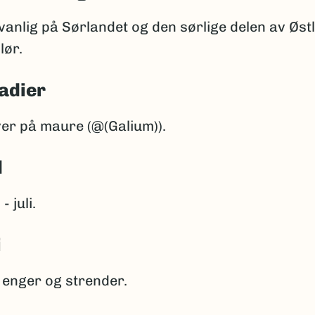
anlig på Sørlandet og den sørlige delen av Øst
lør.
adier
ver på maure (@(Galium)).
d
- juli.
i
 enger og strender.