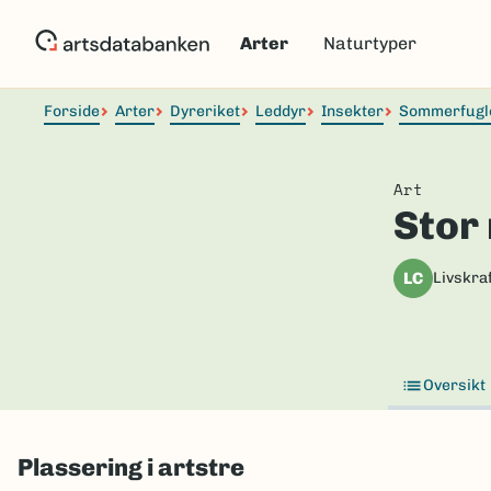
Hopp
til
Arter
Naturtyper
hovedinnhold
Forside
Arter
Dyreriket
Leddyr
Insekter
Sommerfugl
Art
Stor
LC
Livskraf
Oversikt
Plassering i artstre