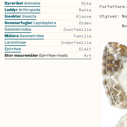
Skip
Rike
Dyreriket
Animalia
Forfattere
the
Rekke
Leddyr
Arthropoda
list
Utgiver
Na
Klasse
Insekter
Insecta
Orden
Sommerfugler
Lepidoptera
No
Overfamilie
Geometroidea
Familie
Målere
Geometridae
Underfamilie
Larentiinae
Slekt
Epirrhoe
Art
Stor mauremåler
Epirrhoe rivata