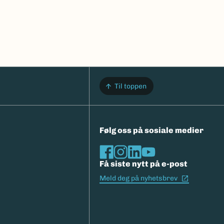
Til toppen
Følg oss på sosiale medier
Få siste nytt på e-post
(Ekstern l
Meld deg på nyhetsbrev