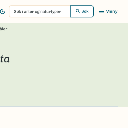
Søk
Søk
i
arter
åler
og
naturtyper
ta