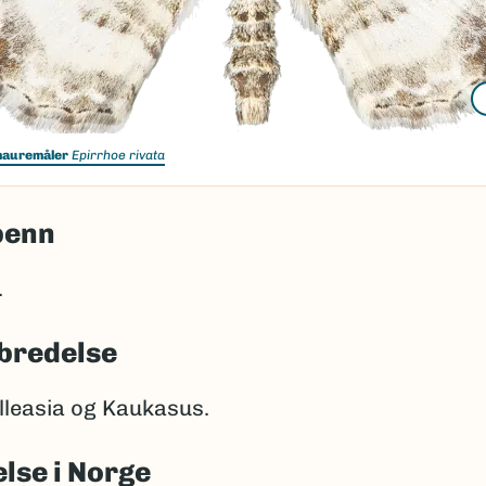
mauremåler
Epirrhoe rivata
penn
.
bredelse
lleasia og Kaukasus.
lse i Norge