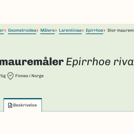
er
Geometroidea
Målere
Larentiinae
Epirrhoe
Stor maurem
 mauremåler
Epirrhoe riva
tig
Finnes i Norge
Beskrivelse