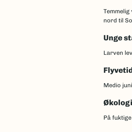
Temmelig v
nord til So
Unge st
Larven le
Flyveti
Medio juni 
Økolog
På fuktige