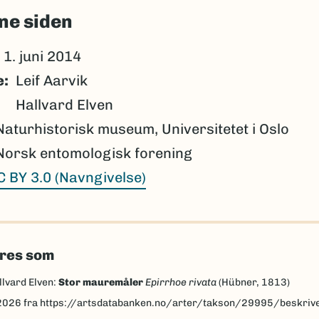
ne siden
1. juni 2014
e
Leif Aarvik
Hallvard Elven
Naturhistorisk museum, Universitetet i Oslo
Norsk entomologisk forening
C BY 3.0 (Navngivelse)
eres som
llvard Elven:
Stor mauremåler
Epirrhoe rivata
(Hübner, 1813)
2026
fra https://artsdatabanken.no/arter/takson/29995/beskriv