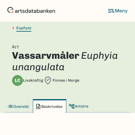
Hopp
til
hovedinnhold
Euphyia
Art
Vassarvmåler
Euphyia
unangulata
LC
Livskraftig
Finnes i Norge
Artstre
Oversikt
Beskrivelse