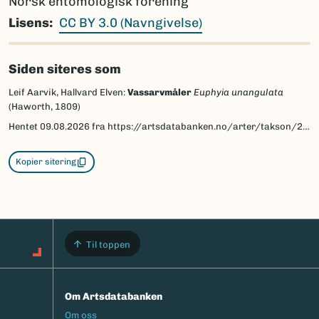
Norsk entomologisk forening
Lisens
CC BY 3.0 (Navngivelse)
Siden siteres som
Leif Aarvik, Hallvard Elven:
Vassarvmåler
Euphyia unangulata
(Haworth, 1809)
Hentet
09.08.2026
fra https://artsdatabanken.no/arter/takson/29989/beskrivelse
Kopier sitering
Til toppen
Om Artsdatabanken
Footermeny
Om oss