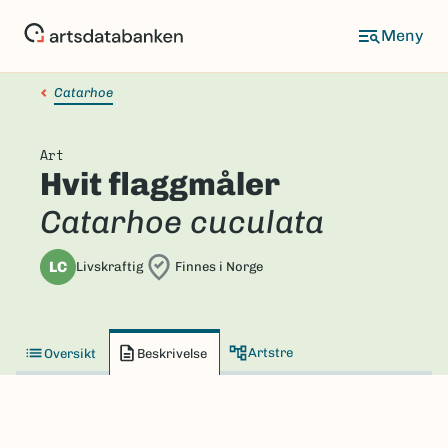
Hopp
til
hovedinnhold
Catarhoe
Art
Hvit flaggmåler
Catarhoe cuculata
LC
Livskraftig
Finnes i Norge
Artstre
Oversikt
Beskrivelse