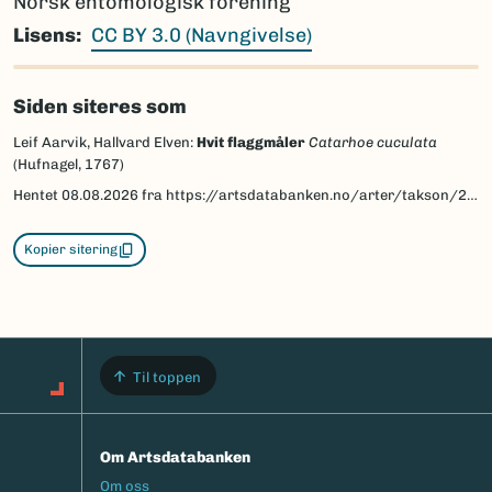
Norsk entomologisk forening
Lisens
CC BY 3.0 (Navngivelse)
Siden siteres som
Leif Aarvik, Hallvard Elven:
Hvit flaggmåler
Catarhoe cuculata
(Hufnagel, 1767)
Hentet
08.08.2026
fra https://artsdatabanken.no/arter/takson/29987/beskrivelse
Kopier sitering
Til toppen
Om Artsdatabanken
Footermeny
Om oss