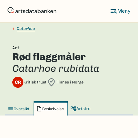
Hopp
til
hovedinnhold
Catarhoe
Art
Rød flaggmåler
Catarhoe rubidata
CR
Kritisk truet
Finnes i Norge
Artstre
Oversikt
Beskrivelse