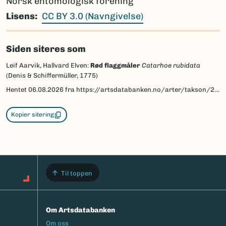
Norsk entomologisk forening
Lisens
CC BY 3.0 (Navngivelse)
Siden siteres som
Leif Aarvik, Hallvard Elven:
Rød flaggmåler
Catarhoe rubidata
(Denis & Schiffermüller, 1775)
Hentet
06.08.2026
fra https://artsdatabanken.no/arter/takson/29986/beskrivelse
Kopier sitering
Til toppen
Om Artsdatabanken
Footermeny
Om oss