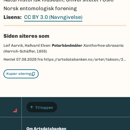
Norsk entomologisk forening
Lisens
CC BY 3.0 (Navngivelse)
Siden siteres som
Leif Aarvik, Hallvard Elven:
Polarbåndmåler
Xanthorhoe abrasaria
(Herrich-Schäffer, 1855)
Hentet
07.08.2026
fra https://artsdatabanken.no/arter/takson/29977/beskrivelse
Kopier sitering
Til toppen
Om Artsdatabanken