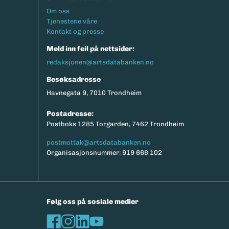
Footermeny
Om oss
Tjenestene våre
Kontakt og presse
Meld inn feil på nettsider:
redaksjonen@artsdatabanken.no
Besøksadresse
Havnegata 9, 7010 Trondheim
Postadresse:
Postboks 1285 Torgarden, 7462 Trondheim
postmottak@artsdatabanken.no
Organisasjonsnummer: 919 666 102
Følg oss på sosiale medier