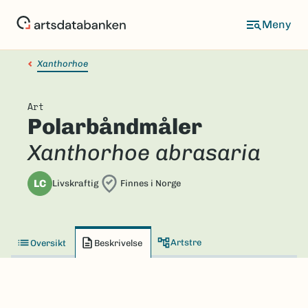
Hopp
til
hovedinnhold
Xanthorhoe
Art
Polarbåndmåler
Xanthorhoe abrasaria
LC
Livskraftig
Finnes i Norge
Artstre
Oversikt
Beskrivelse