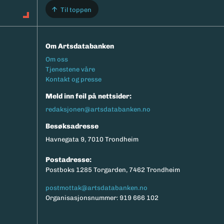
Til toppen
Om Artsdatabanken
Footermeny
Om oss
Tjenestene våre
Kontakt og presse
Meld inn feil på nettsider:
redaksjonen@artsdatabanken.no
Besøksadresse
Havnegata 9, 7010 Trondheim
Postadresse:
Postboks 1285 Torgarden, 7462 Trondheim
postmottak@artsdatabanken.no
Organisasjonsnummer: 919 666 102