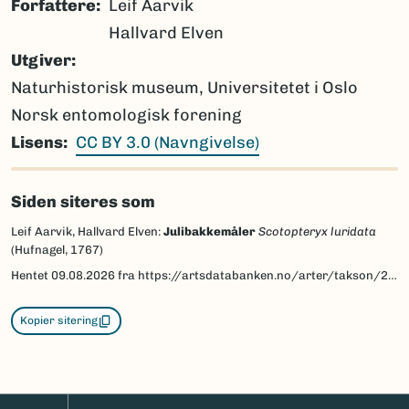
Forfattere
Leif Aarvik
Hallvard Elven
Utgiver
Naturhistorisk museum, Universitetet i Oslo
Norsk entomologisk forening
Lisens
CC BY 3.0 (Navngivelse)
Siden siteres som
Leif Aarvik, Hallvard Elven:
Julibakkemåler
Scotopteryx luridata
(Hufnagel, 1767)
Hentet
09.08.2026
fra https://artsdatabanken.no/arter/takson/29970/beskrivelse
Kopier sitering