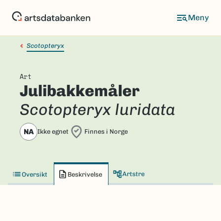
Hopp
til
hovedinnhold
Scotopteryx
Art
Julibakkemåler
Scotopteryx luridata
NA
Ikke egnet
Finnes i Norge
Artstre
Oversikt
Beskrivelse