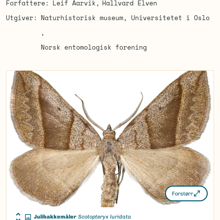
Forfattere
Leif Aarvik
Hallvard Elven
Utgiver
Naturhistorisk museum, Universitetet i Oslo
Norsk entomologisk forening
Forstørr
Julibakkemåler
Scotopteryx luridata