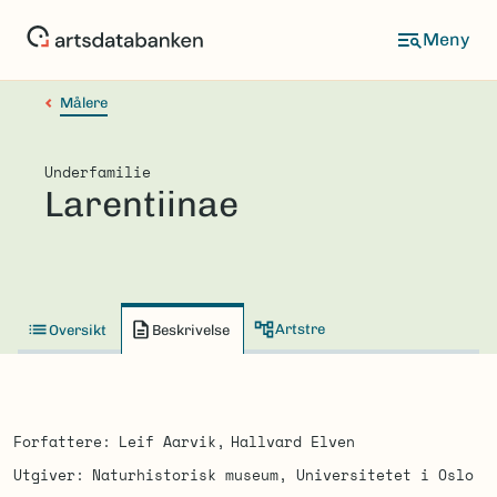
Hopp
til
hovedinnhold
Målere
Underfamilie
Larentiinae
Artstre
Oversikt
Beskrivelse
Forfattere
Leif Aarvik
Hallvard Elven
Utgiver
Naturhistorisk museum, Universitetet i Oslo