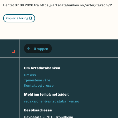
Hentet
07.08.2026
fra https://artsdatabanken.no/arter/takson/29963/beskrivelse
Kopier sitering
Til toppen
Om Artsdatabanken
Footermeny
Om oss
Tjenestene våre
Kontakt og presse
Meld inn feil på nettsider:
redaksjonen@artsdatabanken.no
Besøksadresse
Havnegata 9, 7010 Trondheim