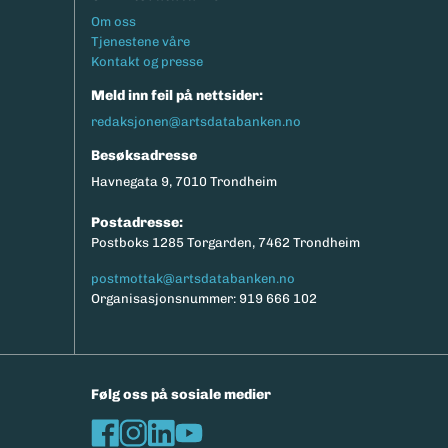
Footermeny
Om oss
Tjenestene våre
Kontakt og presse
Meld inn feil på nettsider:
redaksjonen@artsdatabanken.no
Besøksadresse
Havnegata 9, 7010 Trondheim
Postadresse:
Postboks 1285 Torgarden, 7462 Trondheim
postmottak@artsdatabanken.no
Organisasjonsnummer: 919 666 102
Følg oss på sosiale medier