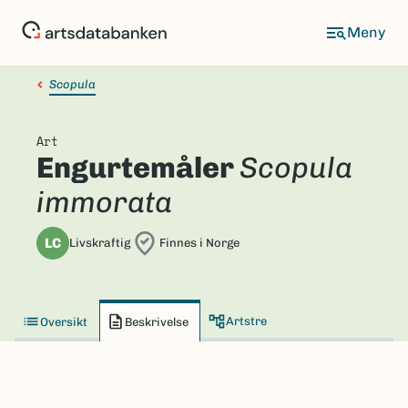
Hopp
til
hovedinnhold
Scopula
Art
Engurtemåler
Scopula
immorata
LC
Livskraftig
Finnes i Norge
Artstre
Oversikt
Beskrivelse