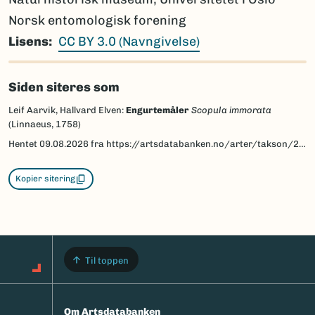
Norsk entomologisk forening
Lisens
CC BY 3.0 (Navngivelse)
Siden siteres som
Leif Aarvik, Hallvard Elven:
Engurtemåler
Scopula immorata
(Linnaeus, 1758)
Hentet
09.08.2026
fra https://artsdatabanken.no/arter/takson/29953/beskrivelse
Kopier sitering
Til toppen
Om Artsdatabanken