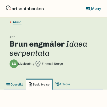
Hopp
til
hovedinnhold
Idaea
Art
Brun engmåler
Idaea
serpentata
LC
Livskraftig
Finnes i Norge
Artstre
Oversikt
Beskrivelse