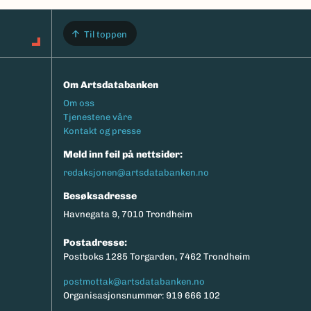
Til toppen
Om Artsdatabanken
Footermeny
Om oss
Tjenestene våre
Kontakt og presse
Meld inn feil på nettsider:
redaksjonen@artsdatabanken.no
Besøksadresse
Havnegata 9, 7010 Trondheim
Postadresse:
Postboks 1285 Torgarden, 7462 Trondheim
postmottak@artsdatabanken.no
Organisasjonsnummer: 919 666 102