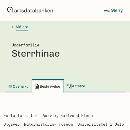
Hopp
til
hovedinnhold
Målere
Underfamilie
Sterrhinae
Artstre
Oversikt
Beskrivelse
Forfattere
Leif Aarvik
Hallvard Elven
Utgiver
Naturhistorisk museum, Universitetet i Oslo