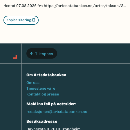
Hentet
07.08.2026
fra https://artsdatabanken.no/arter/takson/29929/beskrivelse
Kopier sitering
Til toppen
Om Artsdatabanken
Footermeny
Om oss
Tjenestene våre
Kontakt og presse
Meld inn feil på nettsider:
redaksjonen@artsdatabanken.no
Besøksadresse
Havnegata 9, 7010 Trondheim