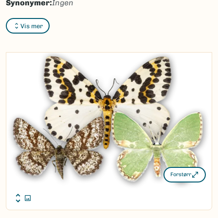
Synonymer:
Ingen
Bokmål:
målere
Vis mer
Nynorsk:
målarar
Nordsamisk/Davvisámegiella:
Ingen
Vitenskapelig navn ID:
46705
Takson ID:
29928
(Ekstern lenke)
Gå til Nortaxa for flere detaljer
Forstørr