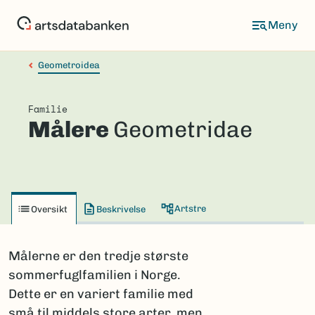
Hopp
til
hovedinnhold
Geometroidea
Familie
Målere
Geometridae
Artstre
Oversikt
Beskrivelse
Målerne er den tredje største
sommerfuglfamilien i Norge.
Dette er en variert familie med
små til middels store arter, men