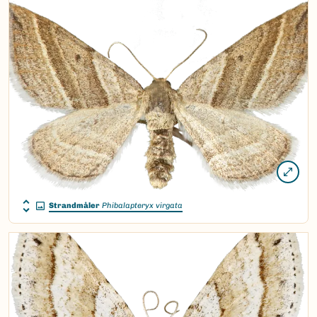
Strandmåler
Phibalapteryx virgata