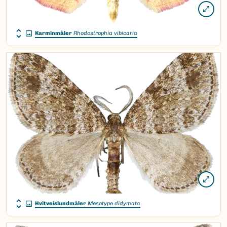
Karminmåler
Rhodostrophia vibicaria
Hvitveislundmåler
Mesotype didymata