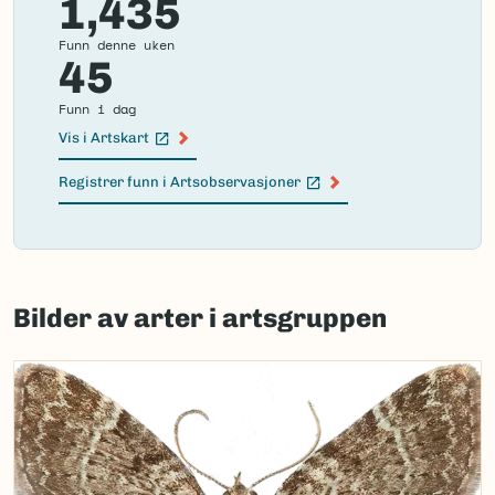
1,435
Funn denne uken
45
Funn i dag
Vis i Artskart
(Ekstern lenke)
Registrer funn i Artsobservasjoner
(Ekstern lenke)
Failed
to
Bilder av arter i artsgruppen
load
map.