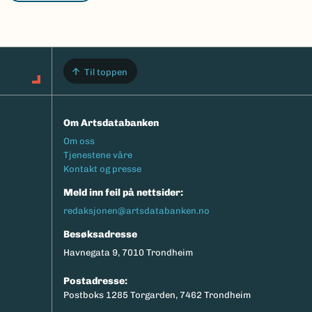
Til toppen
Om Artsdatabanken
Footermeny
Om oss
Tjenestene våre
Kontakt og presse
Meld inn feil på nettsider:
redaksjonen@artsdatabanken.no
Besøksadresse
Havnegata 9, 7010 Trondheim
Postadresse:
Postboks 1285 Torgarden, 7462 Trondheim