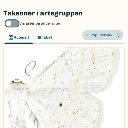
Taksoner i artsgruppen
Vis arter og underarter
Populærnavn A-Å
Rutenett
Tabell