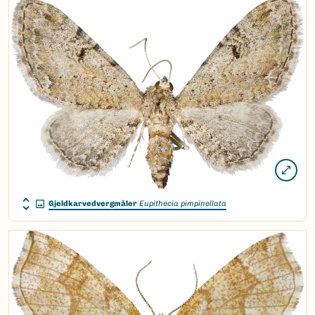
Gjeldkarvedvergmåler
Eupithecia pimpinellata