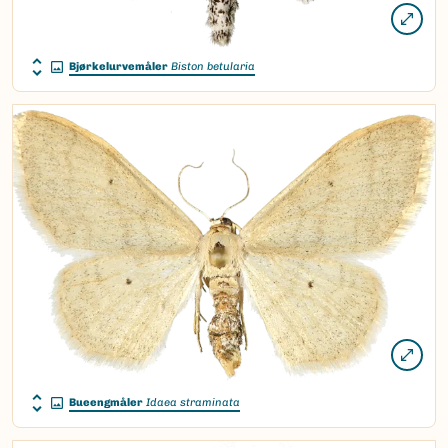
Bjørkelurvemåler
Biston betularia
Bueengmåler
Idaea straminata