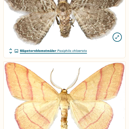
Slåpetornblomstmåler
Pasiphila chloerata