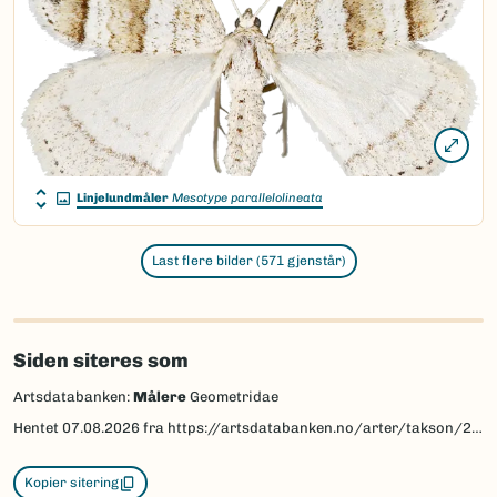
Linjelundmåler
Mesotype parallelolineata
Last flere bilder (571 gjenstår)
Siden siteres som
Artsdatabanken:
Målere
Geometridae
Hentet
07.08.2026
fra https://artsdatabanken.no/arter/takson/29928
Kopier sitering