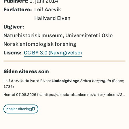
Publisert:
1. juni 2014
Forfattere
Leif Aarvik
Hallvard Elven
Utgiver
Naturhistorisk museum, Universitetet i Oslo
Norsk entomologisk forening
Lisens
CC BY 3.0 (Navngivelse)
Siden siteres som
Leif Aarvik, Hallvard Elven:
Lindesigdvinge
Sabra harpagula
(Esper,
1786)
Hentet
07.08.2026
fra https://artsdatabanken.no/arter/takson/29924/beskrivelse
Kopier sitering