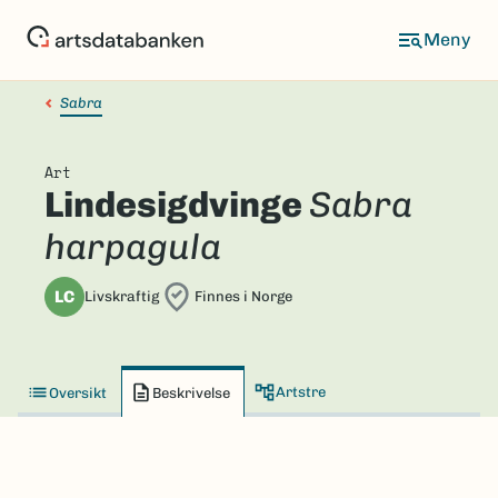
Hopp
til
hovedinnhold
Sabra
Art
Lindesigdvinge
Sabra
harpagula
LC
Livskraftig
Finnes i Norge
Artstre
Oversikt
Beskrivelse