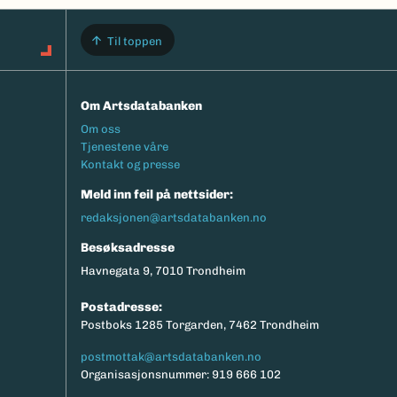
Til toppen
Om Artsdatabanken
Footermeny
Om oss
Tjenestene våre
Kontakt og presse
Meld inn feil på nettsider:
redaksjonen@artsdatabanken.no
Besøksadresse
Havnegata 9, 7010 Trondheim
Postadresse:
Postboks 1285 Torgarden, 7462 Trondheim
postmottak@artsdatabanken.no
Organisasjonsnummer: 919 666 102