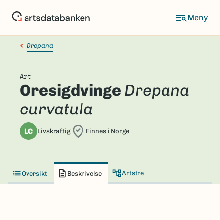
Hopp
til
hovedinnhold
Drepana
Art
Oresigdvinge
Drepana
curvatula
LC
Livskraftig
Finnes i Norge
Artstre
Oversikt
Beskrivelse