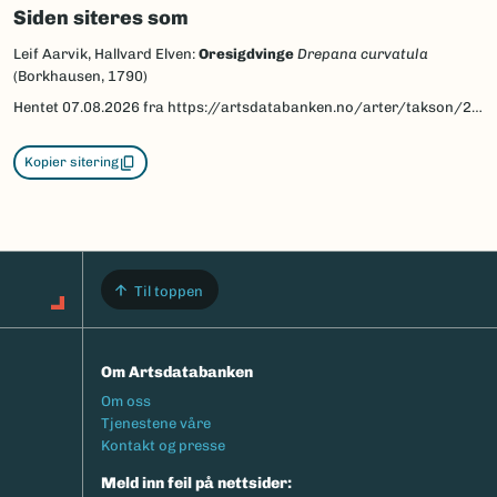
Siden siteres som
Leif Aarvik, Hallvard Elven:
Oresigdvinge
Drepana curvatula
(Borkhausen, 1790)
Hentet
07.08.2026
fra https://artsdatabanken.no/arter/takson/29921/beskrivelse
Kopier sitering
Til toppen
Om Artsdatabanken
Footermeny
Om oss
Tjenestene våre
Kontakt og presse
Meld inn feil på nettsider: