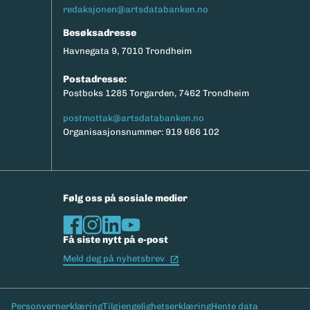
redaksjonen@artsdatabanken.no
Besøksadresse
Havnegata 9, 7010 Trondheim
Postadresse:
Postboks 1285 Torgarden, 7462 Trondheim
postmottak@artsdatabanken.no
Organisasjonsnummer: 919 666 102
Følg oss på sosiale medier
Få siste nytt på e-post
(Ekstern lenke)
Meld deg på nyhetsbrev
Bunntekst
Personvernerklæring
Tilgjengelighetserklæring
Hente data