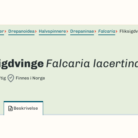
er
Drepanoidea
Halvspinnere
Drepaninae
Falcaria
Fliksigd
igdvinge
Falcaria lacertin
tig
Finnes i Norge
Beskrivelse