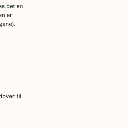
es det en
en er
gene).
dover til