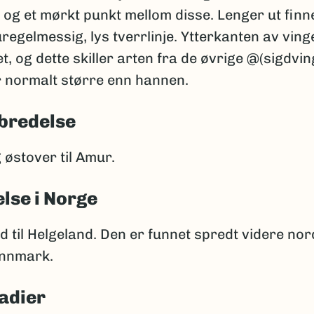
r og et mørkt punkt mellom disse. Lenger ut finn
uregelmessig, lys tverrlinje. Ytterkanten av ving
ket, og dette skiller arten fra de øvrige @(sigdvin
 normalt større enn hannen.
bredelse
østover til Amur.
lse i Norge
d til Helgeland. Den er funnet spredt videre nor
innmark.
adier