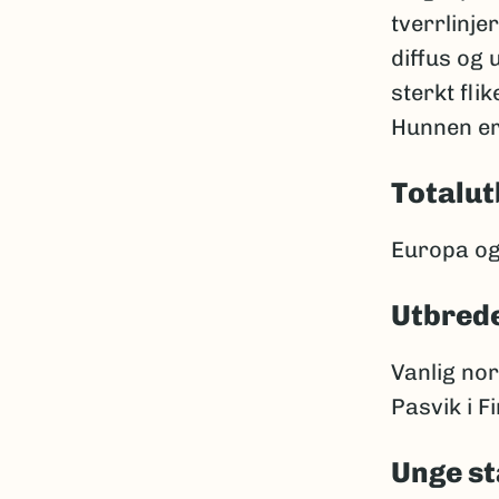
tverrlinje
diffus og 
sterkt fli
Hunnen er
Totalut
Europa og 
Utbrede
Vanlig nor
Pasvik i F
Unge st