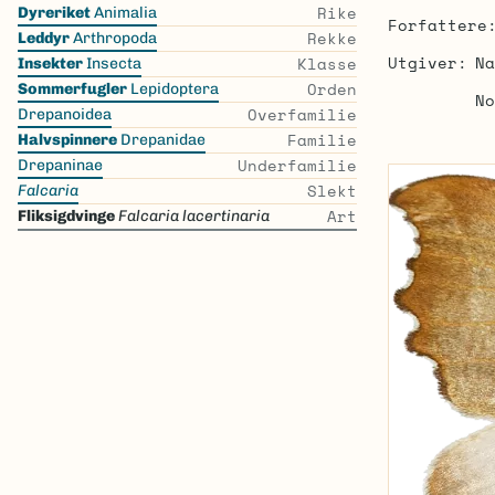
Skip
Rike
Dyreriket
Animalia
Forfattere
the
Rekke
Leddyr
Arthropoda
list
Utgiver
Na
Klasse
Insekter
Insecta
Orden
Sommerfugler
Lepidoptera
No
Overfamilie
Drepanoidea
Familie
Halvspinnere
Drepanidae
Underfamilie
Drepaninae
Slekt
Falcaria
Art
Fliksigdvinge
Falcaria lacertinaria