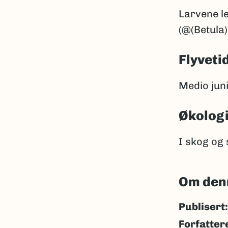
Larvene le
(@(Betula)
Flyveti
Medio juni
Økolog
I skog og
Om den
Publisert:
Forfatter