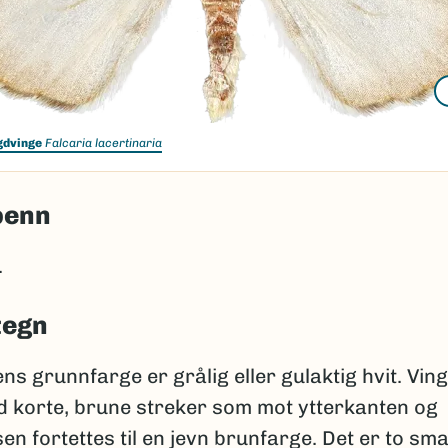
gdvinge
Falcaria lacertinaria
penn
.
tegn
s grunnfarge er grålig eller gulaktig hvit. Ving
d korte, brune streker som mot ytterkanten og
en fortettes til en jevn brunfarge. Det er to sm