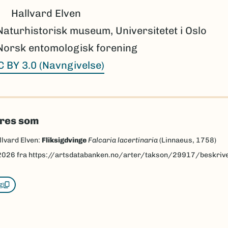
Hallvard Elven
Naturhistorisk museum, Universitetet i Oslo
Norsk entomologisk forening
C BY 3.0 (Navngivelse)
eres som
llvard Elven:
Fliksigdvinge
Falcaria lacertinaria
(Linnaeus, 1758)
2026
fra https://artsdatabanken.no/arter/takson/29917/beskriv
g