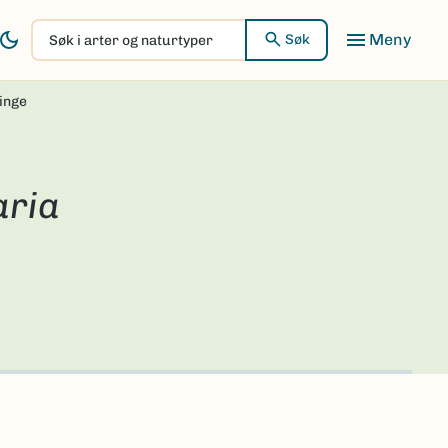
Søk
Søk
i
arter
vinge
og
naturtyper
aria