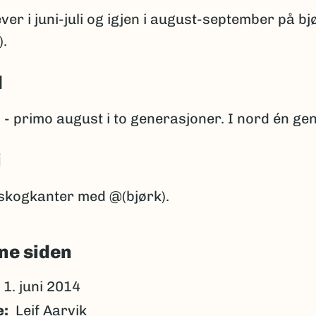
ver i juni-juli og igjen i august-september på bj
).
d
 - primo august i to generasjoner. I nord én ge
i
 skogkanter med @(bjørk).
ne siden
1. juni 2014
e
Leif Aarvik