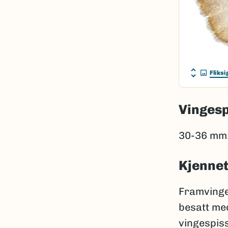
Fliksi
Vinges
30-36 mm
Kjenne
Framvingen
besatt me
vingespiss