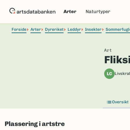
Hopp
til
Arter
Naturtyper
hovedinnhold
Forside
Arter
Dyreriket
Leddyr
Insekter
Sommerfugl
Art
Fliks
LC
Livskraf
Oversikt
Plassering i artstre