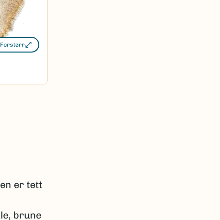
Forstørr
en er tett
ale, brune