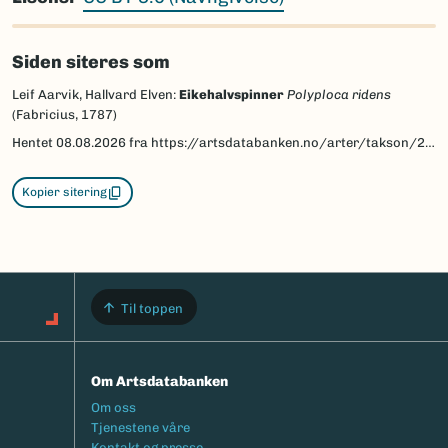
Siden siteres som
Leif Aarvik, Hallvard Elven:
Eikehalvspinner
Polyploca ridens
(Fabricius, 1787)
Hentet
08.08.2026
fra https://artsdatabanken.no/arter/takson/29912/beskrivelse
Kopier sitering
Til toppen
Om Artsdatabanken
Footermeny
Om oss
Tjenestene våre
Kontakt og presse