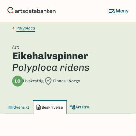
Hopp
til
hovedinnhold
Polyploca
Art
Eikehalvspinner
Polyploca ridens
LC
Livskraftig
Finnes i Norge
Artstre
Oversikt
Beskrivelse