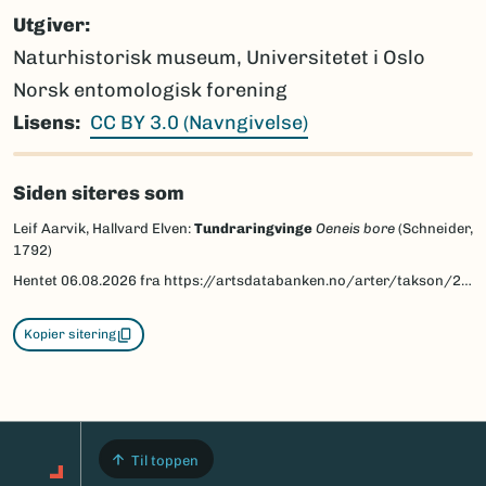
Utgiver
Naturhistorisk museum, Universitetet i Oslo
Norsk entomologisk forening
Lisens
CC BY 3.0 (Navngivelse)
Siden siteres som
Leif Aarvik, Hallvard Elven:
Tundraringvinge
Oeneis bore
(Schneider,
1792)
Hentet
06.08.2026
fra https://artsdatabanken.no/arter/takson/29893/beskrivelse
Kopier sitering
Til toppen