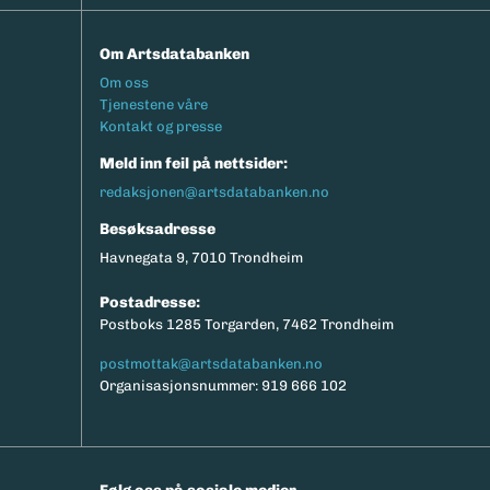
Om Artsdatabanken
Footermeny
Om oss
Tjenestene våre
Kontakt og presse
Meld inn feil på nettsider:
redaksjonen@artsdatabanken.no
Besøksadresse
Havnegata 9, 7010 Trondheim
Postadresse:
Postboks 1285 Torgarden, 7462 Trondheim
postmottak@artsdatabanken.no
Organisasjonsnummer: 919 666 102