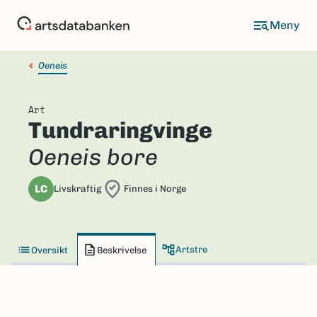
Hopp
til
hovedinnhold
Oeneis
Art
Tundraringvinge
Oeneis bore
LC
Livskraftig
Finnes i Norge
Artstre
Oversikt
Beskrivelse