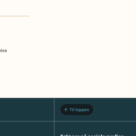
else
Til toppen