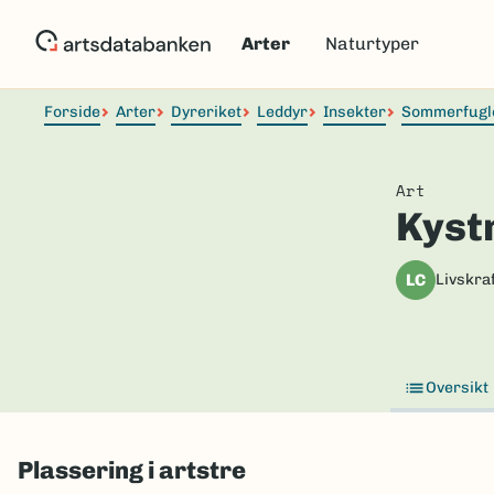
Hopp
til
Arter
Naturtyper
hovedinnhold
Forside
Arter
Dyreriket
Leddyr
Insekter
Sommerfugl
Art
Kyst
LC
Livskraf
Oversikt
Plassering i artstre