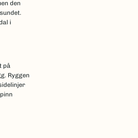
men den
ksundet.
al i
t på
gg. Ryggen
idelinjer
spinn