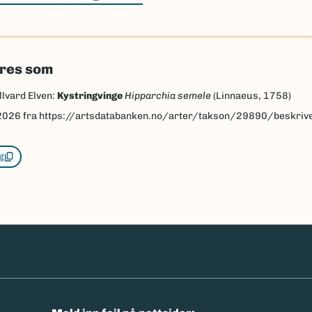
eres som
llvard Elven:
Kystringvinge
Hipparchia semele
(Linnaeus, 1758)
2026
fra https://artsdatabanken.no/arter/takson/29890/beskriv
g