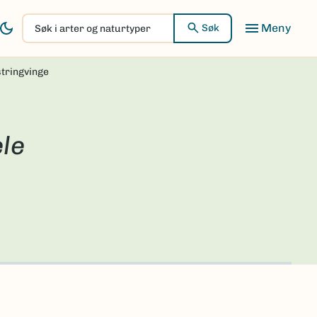
Søk
Søk
i
arter
tringvinge
og
naturtyper
le