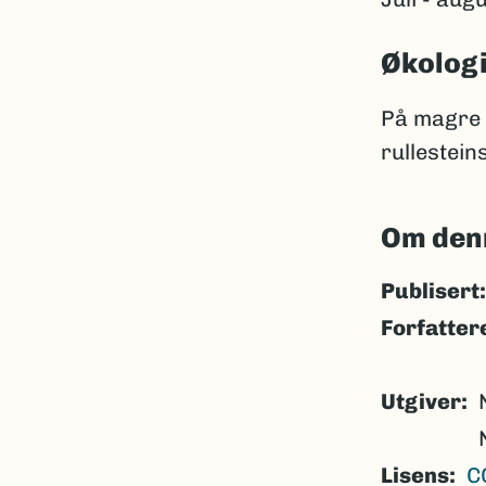
Økolog
På magre 
rullestein
Om den
Publisert:
Forfatter
Utgiver
Lisens
C