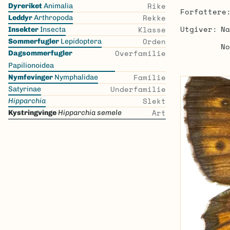
Skip
Rike
Dyreriket
Animalia
Forfattere
the
Rekke
Leddyr
Arthropoda
list
Utgiver
Na
Klasse
Insekter
Insecta
Orden
Sommerfugler
Lepidoptera
No
Overfamilie
Dagsommerfugler
Papilionoidea
Familie
Nymfevinger
Nymphalidae
Underfamilie
Satyrinae
Slekt
Hipparchia
Art
Kystringvinge
Hipparchia semele