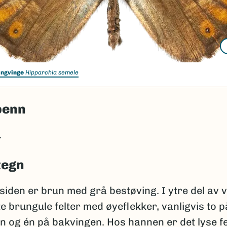
ingvinge
Hipparchia semele
penn
.
tegn
iden er brun med grå bestøving. I ytre del av 
te brungule felter med øyeflekker, vanligvis to p
 og én på bakvingen. Hos hannen er det lyse fe