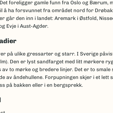
 Det foreligger gamle funn fra Oslo og Bærum, 
til å ha forsvunnet fra området nord for Drøba
r går den inn i landet: Aremark i Østfold, Nissed
g Evje i Aust-Agder.
adier
er på ulike gressarter og starr. I Sverige påvis
m). Den er lyst sandfarget med litt mørkere ry
av to mørke og bredere linjer. Det er to smale s
de av åndehullene. Forpupningen skjer i et lett 
s på bakken eller i en bergsprekk.
d
st.