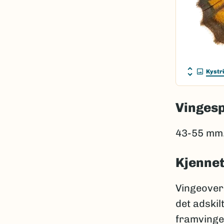
Kystr
Vinges
43-55 mm
Kjenne
Vingeovers
det adskil
framvingen