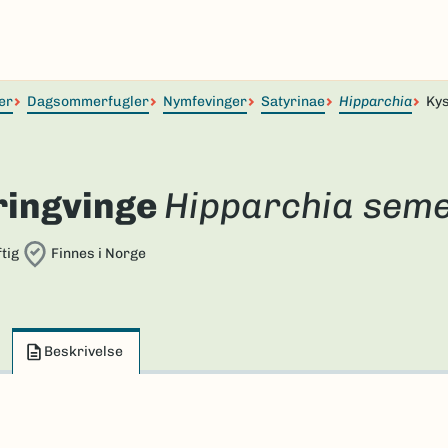
er
Dagsommerfugler
Nymfevinger
Satyrinae
Hipparchia
Kys
ringvinge
Hipparchia seme
tig
Finnes i Norge
Beskrivelse