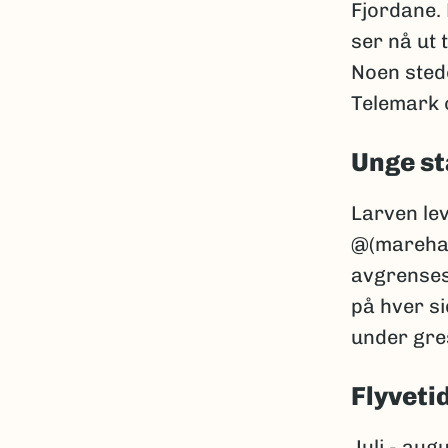
Fjordane.
ser nå ut 
Noen stede
Telemark o
Unge st
Larven lev
@(marehal
avgrenses 
på hver si
under gres
Flyveti
Juli - augu