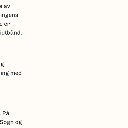
e av
vingens
e er
midtbånd.
og
ling med
. På
i Sogn og