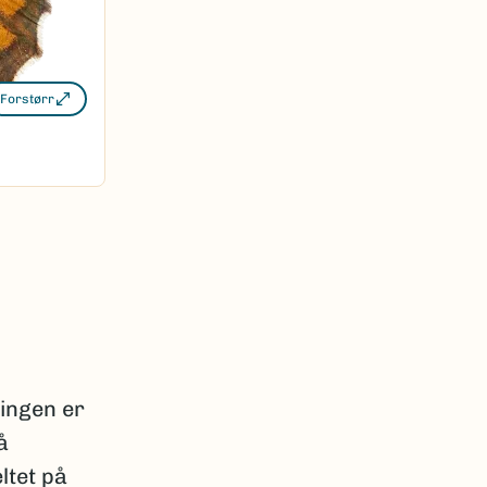
Forstørr
vingen er
å
ltet på