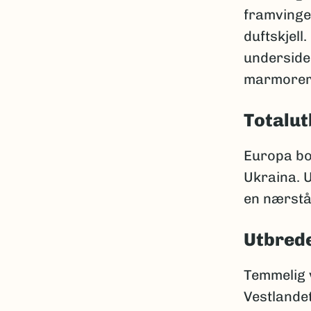
framvinge
duftskjel
underside
marmorert 
Totalut
Europa bor
Ukraina. 
en nærstå
Utbrede
Temmelig v
Vestlandet