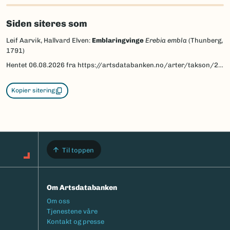
Siden siteres som
Leif Aarvik, Hallvard Elven:
Emblaringvinge
Erebia embla
(Thunberg,
1791)
Hentet
06.08.2026
fra https://artsdatabanken.no/arter/takson/29884/beskrivelse
Kopier sitering
Til toppen
Om Artsdatabanken
Footermeny
Om oss
Tjenestene våre
Kontakt og presse