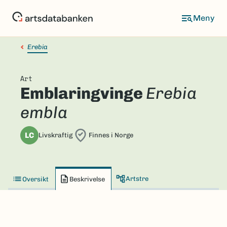
Hopp
til
hovedinnhold
Erebia
Art
Emblaringvinge
Erebia
embla
LC
Livskraftig
Finnes i Norge
Artstre
Oversikt
Beskrivelse