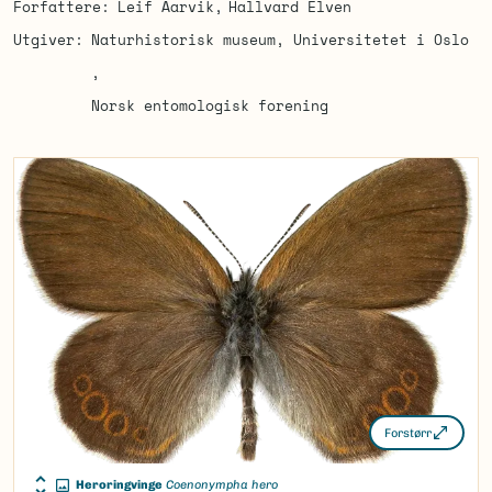
Forfattere
Leif Aarvik
Hallvard Elven
Utgiver
Naturhistorisk museum, Universitetet i Oslo
Norsk entomologisk forening
Forstørr
Heroringvinge
Coenonympha hero