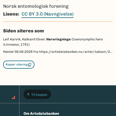
Norsk entomologisk forening
Lisens
CC BY 3.0 (Navngivelse)
Siden siteres som
Leif Aarvik, Hallvard Elven:
Heroringvinge
Coenonympha hero
(Linnaeus, 1761)
Hentet
06.08.2026
fra https://artsdatabanken.no/arter/takson/29876/beskrivelse
Kopier sitering
Til toppen
Om Artsdatabanken