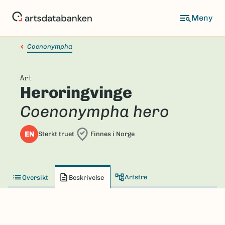
Hopp
til
hovedinnhold
Coenonympha
Art
Heroringvinge
Coenonympha hero
EN
Sterkt truet
Finnes i Norge
Artstre
Oversikt
Beskrivelse