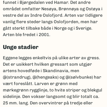
funnet i Bjørgedalen ved Hamar. Det andre
området omfatter Nesøya, Brønnøya og Ostøya i
vestre del av Indre Oslofjord. Arten var tidligere
vanlig flere steder langs Oslofjorden, men har
gått sterkt tilbake både i Norge og i Sverige.
Arten ble fredet i 2001.
Unge stadier
Eggene legges enkeltvis på ulike arter av gress.
Det er usikkert hvilken gressart som utgjør
artens hovedføde i Skandinavia, men
@(strandrug), @(hengeaks) og @(sølvbunke) har
vært foreslått. Larven er grønn med
mørkegrønn rygglinje, to hvite striper og blekgul
sidelinje. Den vokser langsomt og blir totalt ca.
25 mm. lang. Den overvintrer på tredje eller