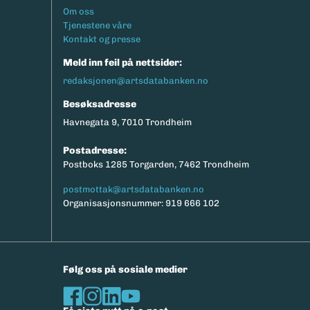
Footermeny
Om oss
Tjenestene våre
Kontakt og presse
Meld inn feil på nettsider:
redaksjonen@artsdatabanken.no
Besøksadresse
Havnegata 9, 7010 Trondheim
Postadresse:
Postboks 1285 Torgarden, 7462 Trondheim
postmottak@artsdatabanken.no
Organisasjonsnummer: 919 666 102
Følg oss på sosiale medier