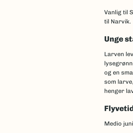
Vanlig til
til Narvik.
Unge st
Larven lev
lysegrønn
og en sma
som larve,
henger lav
Flyveti
Medio juni