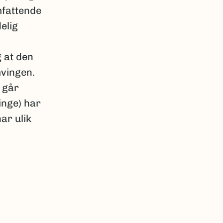
mfattende
elig
g at den
mvingen.
 går
inge) har
ar ulik