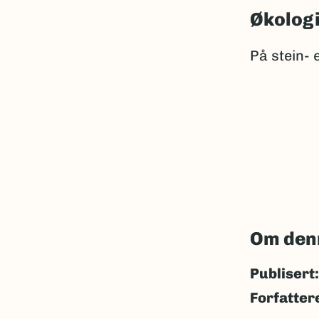
Økolog
På stein- e
Om den
Publisert:
Forfatter