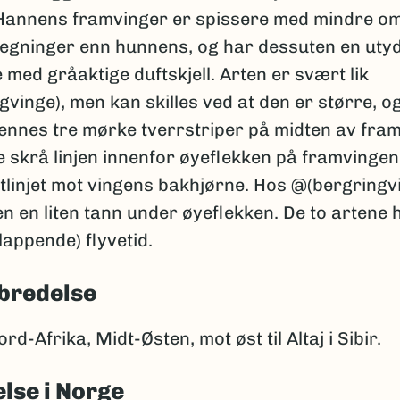
 Hannens framvinger er spissere med mindre o
tegninger enn hunnens, og har dessuten en utyd
 med gråaktige duftskjell. Arten er svært lik
vinge), men kan skilles ved at den er større, o
dennes tre mørke tverrstriper på midten av fra
 skrå linjen innenfor øyeflekken på framvingen
tlinjet mot vingens bakhjørne. Hos @(bergringv
en en liten tann under øyeflekken. De to artene h
appende) flyvetid.
bredelse
rd-Afrika, Midt-Østen, mot øst til Altaj i Sibir.
lse i Norge