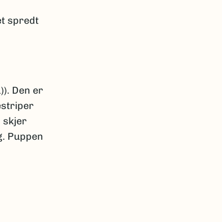
et spredt
)). Den er
striper
 skjer
ng. Puppen