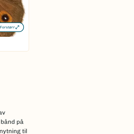
Forstørr
av
t bånd på
nytning til