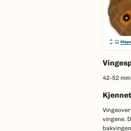
Klipp
Vinges
42-52 mm
Kjenne
Vingeovers
vingene. D
bakvingen. 