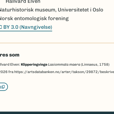
Hallvard Elven
Naturhistorisk museum, Universitetet i Oslo
Norsk entomologisk forening
C BY 3.0 (Navngivelse)
eres som
llvard Elven:
Klipperingvinge
Lasiommata maera
(Linnaeus, 1758)
2026
fra https://artsdatabanken.no/arter/takson/29872/beskriv
g