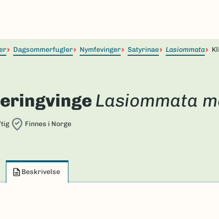
er
Dagsommerfugler
Nymfevinger
Satyrinae
Lasiommata
Kl
peringvinge
Lasiommata m
tig
Finnes i Norge
Beskrivelse