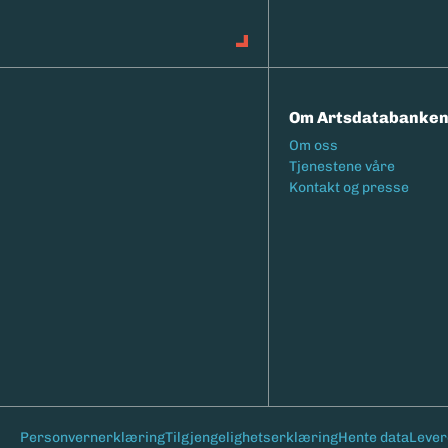
Om Artsdatabanke
Footermeny
Om oss
Tjenestene våre
Kontakt og presse
Bunntekst
Personvernerklæring
Tilgjengelighetserklæring
Hente data
Lever