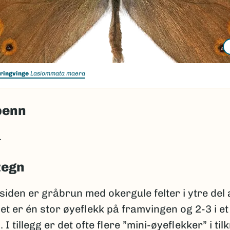
eringvinge
Lasiommata maera
penn
.
tegn
iden er gråbrun med okergule felter i ytre del 
et er én stor øyeflekk på framvingen og 2-3 i e
I tillegg er det ofte flere ”mini-øyeflekker” i tilk