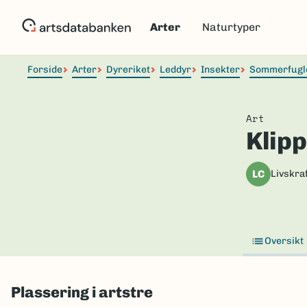
Hopp
til
Arter
Naturtyper
hovedinnhold
Forside
Arter
Dyreriket
Leddyr
Insekter
Sommerfugl
Art
Klip
LC
Livskraf
Oversikt
Plassering i artstre