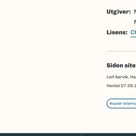
Utgiver
Lisens
C
Siden sit
Leif Aarvik, Ha
Hentet
07.08.
Kopier siterin