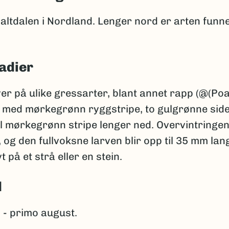
 Saltdalen i Nordland. Lenger nord er arten funn
adier
er på ulike gressarter, blant annet rapp (@(Poa
 med mørkegrønn ryggstripe, to gulgrønne side
l mørkegrønn stripe lenger ned. Overvintringen
 og den fullvoksne larven blir opp til 35 mm la
t på et strå eller en stein.
d
 - primo august.