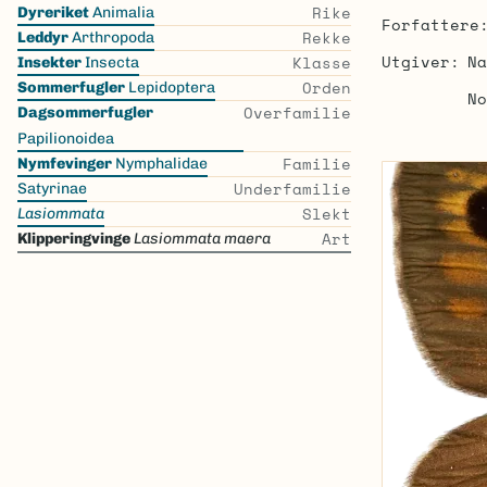
Skip
Rike
Dyreriket
Animalia
Forfattere
the
Rekke
Leddyr
Arthropoda
list
Utgiver
Na
Klasse
Insekter
Insecta
Orden
Sommerfugler
Lepidoptera
No
Overfamilie
Dagsommerfugler
Papilionoidea
Familie
Nymfevinger
Nymphalidae
Underfamilie
Satyrinae
Slekt
Lasiommata
Art
Klipperingvinge
Lasiommata maera