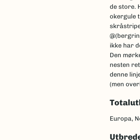
de store.
okergule 
skråstripe
@(bergring
ikke har 
Den mørke
nesten ret
denne linj
(men overl
Totalut
Europa, No
Utbrede