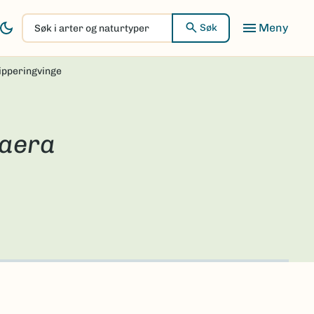
Søk
Søk
i
arter
ipperingvinge
og
naturtyper
aera