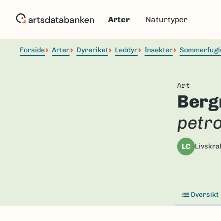
Hopp
til
Arter
Naturtyper
hovedinnhold
Forside
Arter
Dyreriket
Leddyr
Insekter
Sommerfugl
Art
Berg
petr
LC
Livskraf
Oversikt