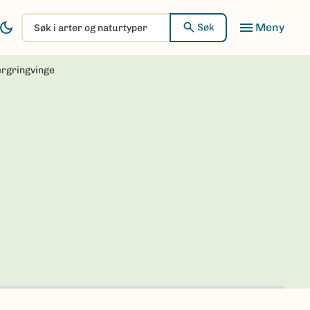
Søk
Søk
i
arter
rgringvinge
og
naturtyper