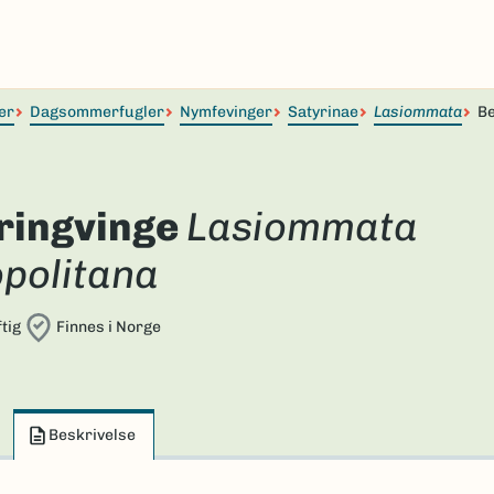
er
Dagsommerfugler
Nymfevinger
Satyrinae
Lasiommata
Be
ringvinge
Lasiommata
opolitana
tig
Finnes i Norge
Beskrivelse