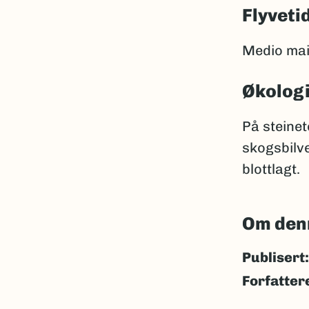
Flyveti
Medio mai -
Økolog
På steinet
skogsbilve
blottlagt.
Om den
Publisert:
Forfatter