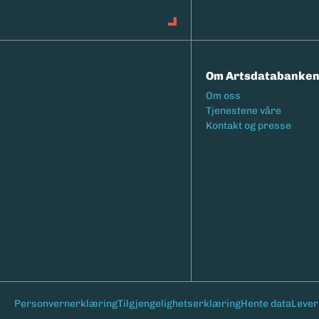
Om Artsdatabanke
Footermeny
Om oss
Tjenestene våre
Kontakt og presse
Bunntekst
Personvernerklæring
Tilgjengelighetserklæring
Hente data
Lever