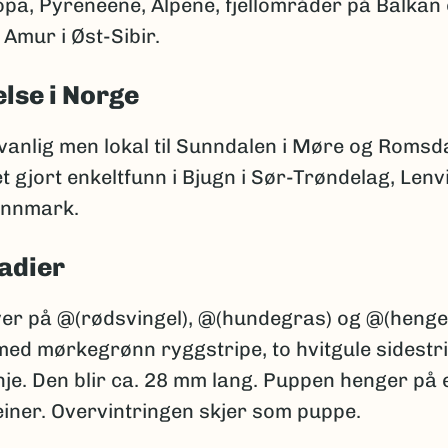
pa, Pyreneene, Alpene, fjellområder på Balkan
l Amur i Øst-Sibir.
lse i Norge
vanlig men lokal til Sunndalen i Møre og Romsd
t gjort enkeltfunn i Bjugn i Sør-Trøndelag, Lenv
Finnmark.
adier
ver på @(rødsvingel), @(hundegras) og @(henge
med mørkegrønn ryggstripe, to hvitgule sidestr
nje. Den blir ca. 28 mm lang. Puppen henger på 
einer. Overvintringen skjer som puppe.