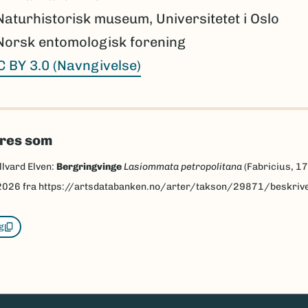
Naturhistorisk museum, Universitetet i Oslo
Norsk entomologisk forening
C BY 3.0 (Navngivelse)
eres som
llvard Elven:
Bergringvinge
Lasiommata petropolitana
(Fabricius, 1
2026
fra https://artsdatabanken.no/arter/takson/29871/beskriv
g