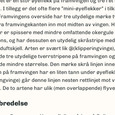
et er én stor øyeflekk på framvingen og tre i et
I tillegg er det ofte flere ”mini-øyeflekker” i tilk
Framvingens overside har tre utydelige mørke t
ra framvingekanten inn mot midten av vingen. 
r er spissere med mindre omfattende okergule
ns, og har dessuten en utydelig skråstripe med
duftskjell. Arten er svært lik @(klipperingvinge
 de tre utydelige tverrstripene på framvingen og
de mindre størrelse. Den mørke skrå linjen inn
n på framvingen har en liten tann under øyefle
ngvinge) går denne linjen nesten rettlinjet mot 
 De to artene har ulik (men overlappende) flyve
bredelse