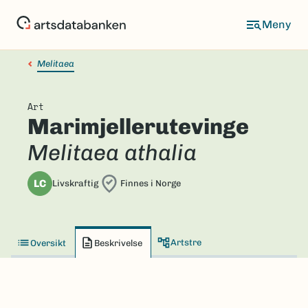
Hopp
til
hovedinnhold
Melitaea
Art
Marimjellerutevinge
Melitaea athalia
LC
Livskraftig
Finnes i Norge
Artstre
Oversikt
Beskrivelse