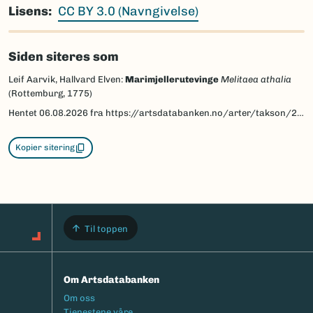
Lisens
CC BY 3.0 (Navngivelse)
Siden siteres som
Leif Aarvik, Hallvard Elven:
Marimjellerutevinge
Melitaea athalia
(Rottemburg, 1775)
Hentet
06.08.2026
fra https://artsdatabanken.no/arter/takson/29862/beskrivelse
Kopier sitering
Til toppen
Om Artsdatabanken
Footermeny
Om oss
Tjenestene våre