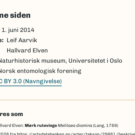
ne siden
1. juni 2014
e
Leif Aarvik
Hallvard Elven
Naturhistorisk museum, Universitetet i Oslo
Norsk entomologisk forening
C BY 3.0 (Navngivelse)
eres som
llvard Elven:
Mørk rutevinge
Melitaea diamina
(Lang, 1789)
2026
fra https://artsdatabanken.no/arter/takson/29861/beskriv