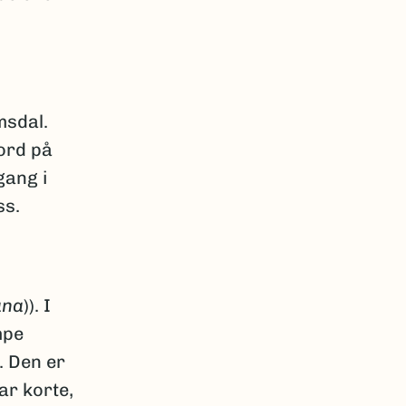
msdal.
ord på
gang i
ss.
ana
)). I
mpe
. Den er
ar korte,