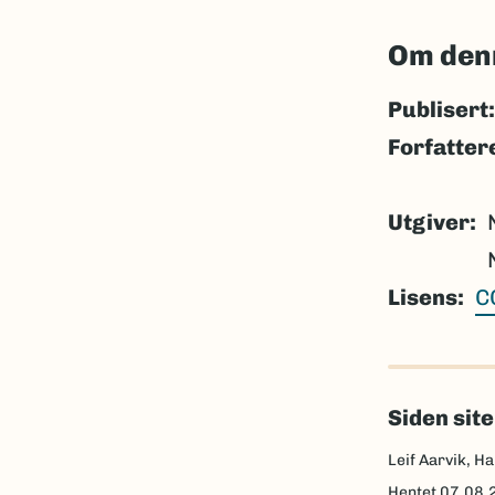
Om den
Publisert:
Forfatter
Utgiver
Lisens
C
Siden sit
Leif Aarvik, Ha
Hentet
07.08.