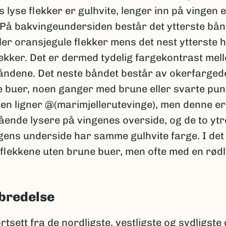
 lyse flekker er gulhvite, lenger inn på vingen 
 På bakvingeundersiden består det ytterste bån
ler oransjegule flekker mens det nest ytterste 
lekker. Det er dermed tydelig fargekontrast mel
båndene. Det neste båndet består av okerfarged
 buer, noen ganger med brune eller svarte punk
ten ligner @(marimjellerutevinge), men denne er
ende lysere på vingenes overside, og de to yt
gens underside har samme gulhvite farge. I det
flekkene uten brune buer, men ofte med en rødl
bredelse
tsett fra de nordligste, vestligste og sydligste 