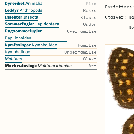
Skip
Rike
Dyreriket
Animalia
Forfattere
the
Rekke
Leddyr
Arthropoda
list
Utgiver
Na
Klasse
Insekter
Insecta
Orden
Sommerfugler
Lepidoptera
No
Overfamilie
Dagsommerfugler
Papilionoidea
Familie
Nymfevinger
Nymphalidae
Underfamilie
Nymphalinae
Slekt
Melitaea
Art
Mørk rutevinge
Melitaea diamina