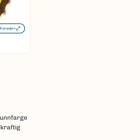
Forstørr
runnfarge
kraftig