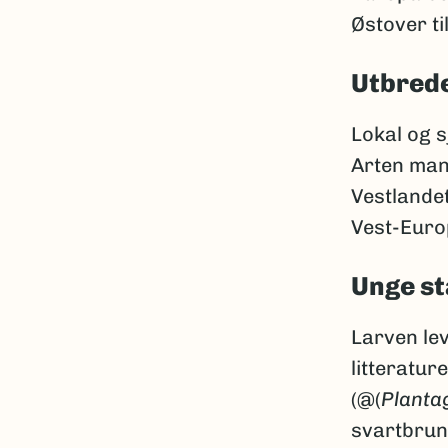
Østover ti
Utbrede
Lokal og s
Arten man
Vestlandet
Vest-Europ
Unge st
Larven lev
litteratur
(@(
Planta
svartbrun