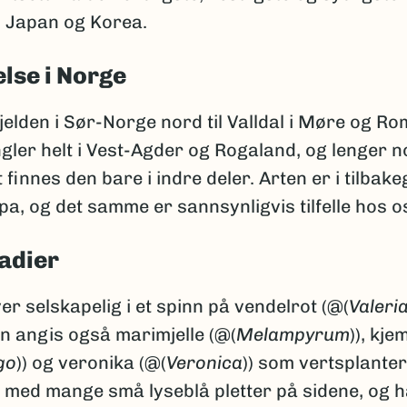
l Japan og Korea.
lse i Norge
jelden i Sør-Norge nord til Valldal i Møre og Ro
gler helt i Vest-Agder og Rogaland, og lenger n
 finnes den bare i indre deler. Arten er i tilbake
a, og det samme er sannsynligvis tilfelle hos o
adier
er selskapelig i et spinn på vendelrot (@(
Valeri
en angis også marimjelle (@(
Melampyrum
)), kje
go
)) og veronika (@(
Veronica
)) som vertsplanter
 med mange små lyseblå pletter på sidene, og h