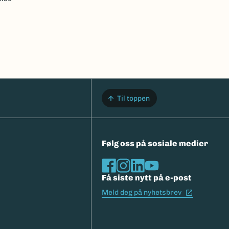
Til toppen
Følg oss på sosiale medier
Få siste nytt på e-post
(Ekstern l
Meld deg på nyhetsbrev