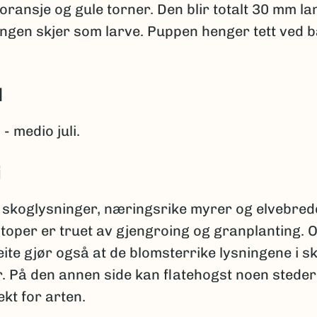
ransje og gule torner. Den blir totalt 30 mm la
ingen skjer som larve. Puppen henger tett ved 
d
- medio juli.
i
e skoglysninger, næringsrike myrer og elvebred
otoper er truet av gjengroing og granplanting. 
ite gjør også at de blomsterrike lysningene i s
. På den annen side kan flatehogst noen steder
ekt for arten.