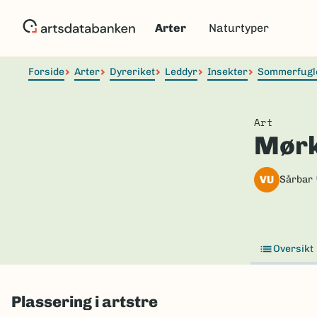
Hopp
til
Arter
Naturtyper
hovedinnhold
Forside
Arter
Dyreriket
Leddyr
Insekter
Sommerfugl
Art
Mørk
VU
Sårbar
Oversikt
Plassering i artstre