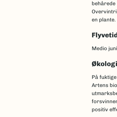
behårede o
Overvintr
en plante.
Flyveti
Medio juni 
Økolog
På fuktig
Artens bi
utmarksbe
forsvinner
positiv eff