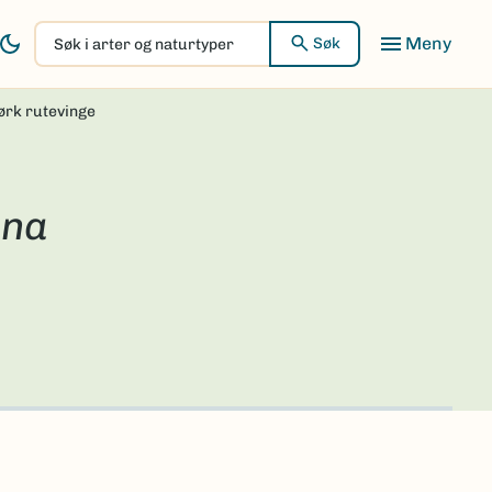
Søk
Søk
i
arter
rk rutevinge
og
naturtyper
ina