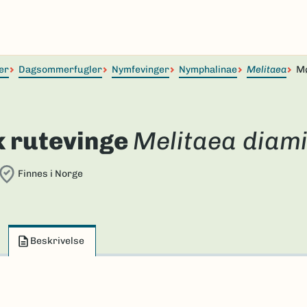
er
Dagsommerfugler
Nymfevinger
Nymphalinae
Melitaea
Mø
 rutevinge
Melitaea diam
Finnes i Norge
Beskrivelse