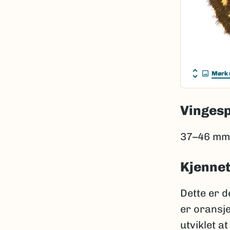
Mørk 
Vinges
37–46 mm
Kjenne
Dette er 
er oransje
utviklet a