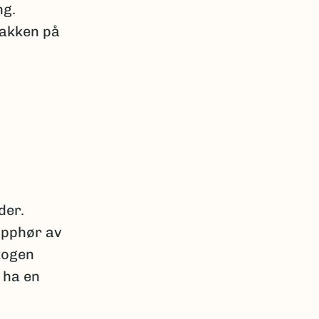
ng.
bakken på
der.
Opphør av
kogen
 ha en