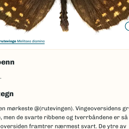
rutevinge
Melitaea diamina
penn
.
tegn
den mørkeste @(rutevingen). Vingeoversidens g
, men de svarte ribbene og tverrbåndene er så 
t oversiden framtrer nærmest svart. De ytre av