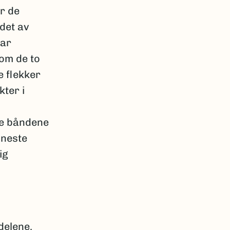
er de
det av
har
lom de to
e flekker
ter i
re båndene
 neste
ig
delene.