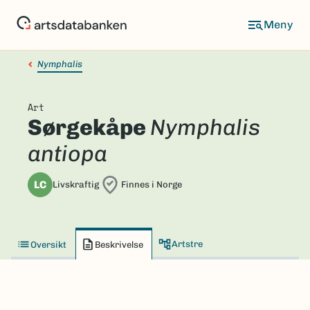
Hopp
til
hovedinnhold
Nymphalis
Art
Sørgekåpe
Nymphalis
antiopa
LC
Livskraftig
Finnes i Norge
Artstre
Oversikt
Beskrivelse