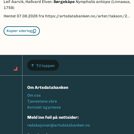
Leif Aarvik, Hallvard Elven:
Sørgekåpe
Nymphalis antiopa
(Linnaeus,
1758)
Hentet
07.08.2026
fra https://artsdatabanken.no/arter/takson/29853/beskrivelse
Kopier sitering
Til toppen
Om Artsdatabanken
Footermeny
Om oss
Tjenestene våre
Kontakt og presse
Meld inn feil på nettsider:
redaksjonen@artsdatabanken.no