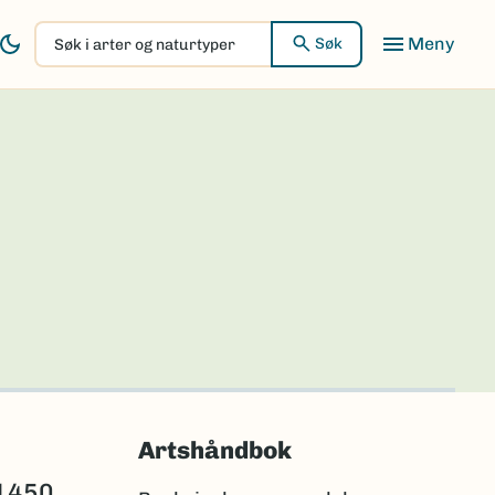
Søk
Søk
i
arter
og
naturtyper
Artshåndbok
 1450