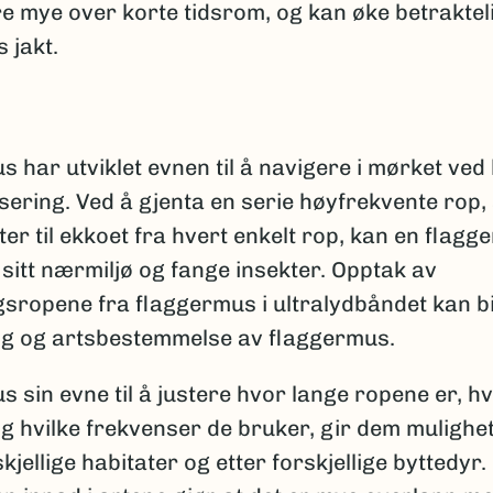
e mye over korte tidsrom, og kan øke betrakteli
s jakt.
 har utviklet evnen til å navigere i mørket ved 
sering. Ved å gjenta en serie høyfrekvente rop,
ter til ekkoet fra hvert enkelt rop, kan en flag
 sitt nærmiljø og fange insekter. Opptak av
sropene fra flaggermus i ultralydbåndet kan bi
ng og artsbestemmelse av flaggermus.
 sin evne til å justere hvor lange ropene er, h
og hvilke frekvenser de bruker, gir dem mulighete
rskjellige habitater og etter forskjellige byttedyr