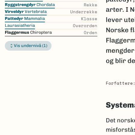
the
Rekke
Ryggstrengdyr
Chordata
arter. I
list
Underrekke
Virveldyr
Vertebrata
Klasse
lever ute
Pattedyr
Mammalia
Overorden
Laurasiatheria
Norske fl
Orden
Flaggermus
Chiroptera
Flaggermu
Vis undernivå (1)
mengder u
og blir d
Forfattere
System
Det norsk
misforstås