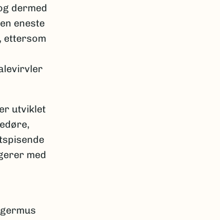
d og dermed
den eneste
, ettersom
levirvler
r utviklet
redøre,
ktspisende
igerer med
aggermus