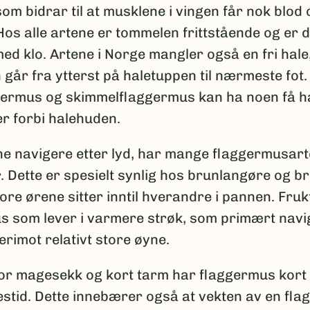
om bidrar til at musklene i vingen får nok blo
os alle artene er tommelen frittstående og er 
ed klo. Artene i Norge mangler også en fri hale
går fra ytterst på haletuppen til nærmeste fot.
ermus og skimmelflaggermus kan ha noen få ha
r forbi halehuden.
e navigere etter lyd, har mange flaggermusarte
. Dette er spesielt synlig hos brunlangøre og b
ore ørene sitter inntil hverandre i pannen. Fru
s som lever i varmere strøk, som primært nav
erimot relativt store øyne.
or magesekk og kort tarm har flaggermus kort
estid. Dette innebærer også at vekten av en fl