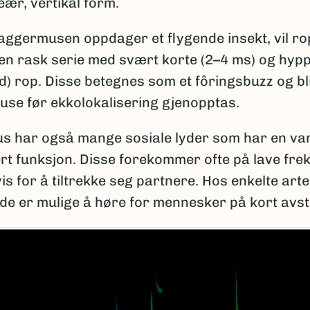
eær, vertikal form.
aggermusen oppdager et flygende insekt, vil r
 en rask serie med svært korte (2–4 ms) og hypp
) rop. Disse betegnes som et fôringsbuzz og bli
use før ekkolokalisering gjenopptas.
s har også mange sosiale lyder som har en var
rt funksjon. Disse forekommer ofte på lave fre
s for å tiltrekke seg partnere. Hos enkelte arte
 de er mulige å høre for mennesker på kort avs