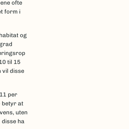
ene ofte
t form i
habitat og
 grad
eringsrop
0 til 15
 vil disse
 11 per
 betyr at
kvens, uten
l disse ha