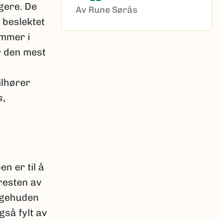
gere. De
Av Rune Sørås
 beslektet
ommer i
r den mest
ilhører
s
,
n er til å
resten av
ingehuden
gså fylt av