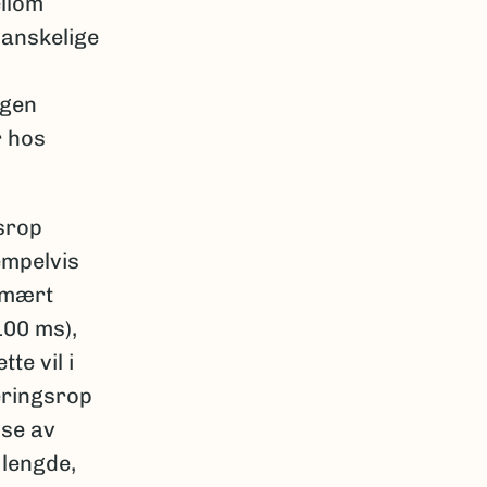
ellom
vanskelige
ngen
r hos
srop
empelvis
imært
100 ms),
te vil i
eringsrop
lse av
 lengde,