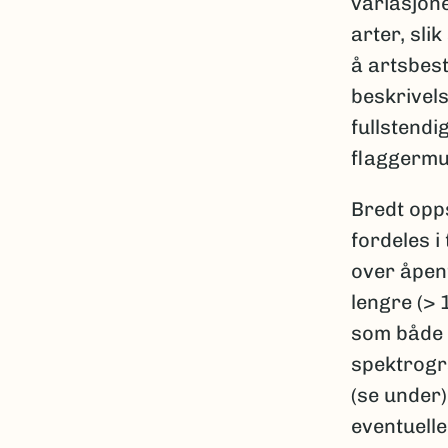
variasjone
arter, sli
å artsbes
beskrivels
fullstendi
flaggermu
Bredt opp
fordeles i
over åpen
lengre (> 
som både s
spektrogra
(se under)
eventuelle