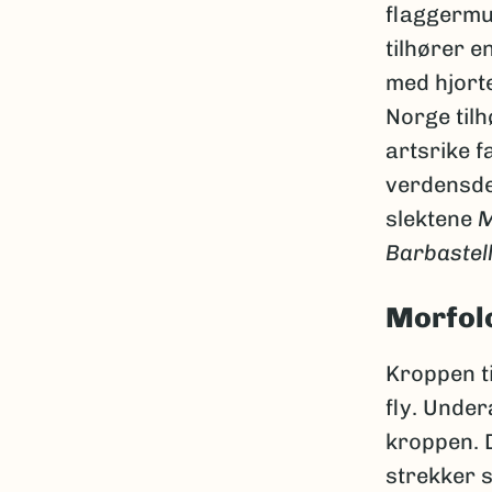
flaggermus
tilhører e
med hjorte
Norge tilh
artsrike f
verdensdel
slektene
M
Barbastel
Morfol
Kroppen ti
fly. Unde
kroppen. D
strekker s