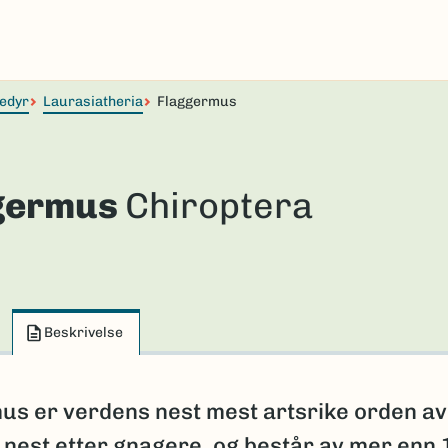
tedyr
Laurasiatheria
Flaggermus
germus
Chiroptera
Beskrivelse
us er verdens nest mest artsrike orden av
, nest etter gnagere, og består av mer enn