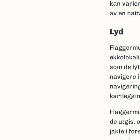
kan varier
av en natt
Lyd
Flaggermus
ekkolokali
som de lyt
navigere i
navigering
kartleggi
Flaggermus
de utgis, 
jakte i fo