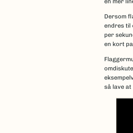
en mer lin
Dersom fl
endres til
per sekund
en kort pa
Flaggermu
omdiskute
eksempelvi
så lave at