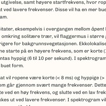
 utgivelse, samt høyere startfrekvens, hvor rop
t ved lavere frekvenser. Disse vil ha en mer bue
ram.
itater, eksempelvis i overgangen mellom
åpent
r omkring solitære trær, vil flaggermus i større
rigere for bakgrunnsvegetasjonen. Ekkolokalis
rne starte på en høyere frekvens, som er korte (1
ntas hyppig (6 til 10 per sekund). I spektrogram
 buet form.
itat vil ropene være korte (< 8 ms) og hyppige (>
om går gjennom svært mange frekvenser. Dette
rte ved en høy frekvens, og slutte ved en lav fre
kkes ut ved lavere frekvenser. I spektrogram vi