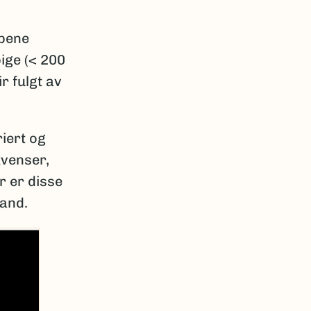
opene
ige (< 200
r fulgt av
iert og
kvenser,
r er disse
tand.