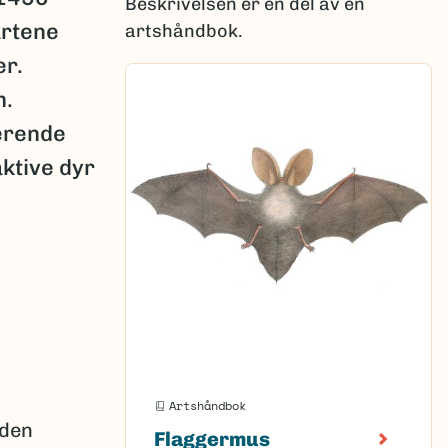
Beskrivelsen er en del av en
artene
artshåndbok.
er.
m.
ierende
aktive dyr
Artshåndbok
iden
Flaggermus