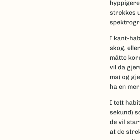
hyppigere
strekkes u
spektrog
I kant
-
hab
skog, elle
måtte kor
vil da gje
ms) og gje
ha en mer
I tett hab
sekund) s
de vil sta
at de stre