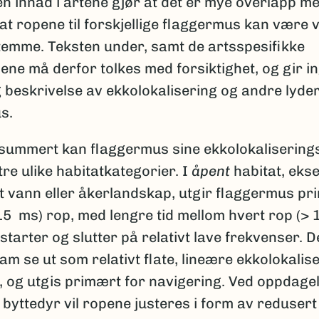
n innad i artene gjør at det er mye overlapp m
k at ropene til forskjellige flaggermus kan være 
temme. Teksten under, samt de artsspesifikke
ene må derfor tolkes med forsiktighet, og gir i
g beskrivelse av ekkolokalisering og andre lyde
s.
summert kan flaggermus sine ekkolokalisering
 tre ulike habitatkategorier. I
åpent
habitat, eks
t vann eller åkerlandskap, utgir flaggermus pr
15 ms) rop, med lengre tid mellom hvert rop (> 
tarter og slutter på relativt lave frekvenser. Det
m se ut som relativt flate, lineære ekkolokalis
, og utgis primært for navigering. Ved oppdage
 byttedyr vil ropene justeres i form av redusert