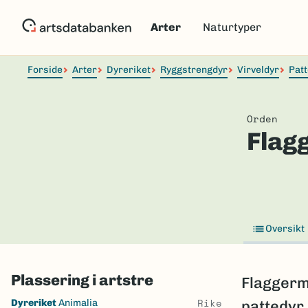
Hopp
til
Arter
Naturtyper
hovedinnhold
Forside
Arter
Dyreriket
Ryggstrengdyr
Virveldyr
Pat
Orden
Flag
Oversikt
Plassering i artstre
Flaggerm
Skip
Rike
Dyreriket
Animalia
pattedyr