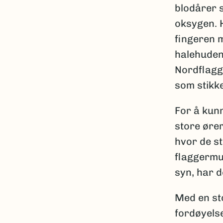
blodårer s
oksygen. H
fingeren m
halehuden 
Nordflagg
som stikke
For å kunn
store ører
hvor de st
flaggermu
syn, har d
Med en st
fordøyels