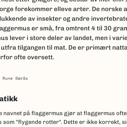
 Norge forekommer elleve arter. De norske 
lukkende av insekter og andre invertebrat
aggermus er små, fra omtrent 4 til 30 gra
s lever i store deler av landet, men i var
tfra tilgangen til mat. De er primært natt
erfor ofte oversett.
Rune Sørås
atikk
e navnet på flaggermus gjør at flaggermus ofte
 som "flygende rotter". Dette er ikke korrekt, s