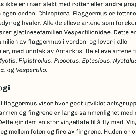
 ikke er i nær slekt med rotter eller andre gna
n egen orden, Chiroptera. Flaggermus er tettere
dyr og hvaler. Alle de elleve artene som forek
ører glattnesefamilien Vespertilionidae. Dette e
amilien av flaggermus i verden, og lever i alle
er, med unntak av Antarktis. De elleve artene t
yotis
,
Pipistrellus
,
Plecotus
,
Eptesicus
,
Nyctalu
la
, og
Vespertilio.
ogi
l flaggermus viser hvor godt utviklet artsgruppe
rarmen og fingrene er lange sammenlignet med 
ette gir dem en stor vingeflate til å fly med. V
eg mellom foten og fire av fingrene. Huden er o