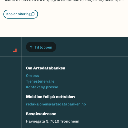
Kopier sitering
Til toppen
Om Artsdatabanken
Footermeny
Om oss
Tjenestene våre
Kontakt og presse
Meld inn feil på nettsider:
redaksjonen@artsdatabanken.no
Besøksadresse
Havnegata 9, 7010 Trondheim