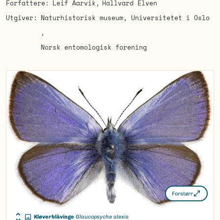
Forfattere
Leif Aarvik
Hallvard Elven
Utgiver
Naturhistorisk museum, Universitetet i Oslo
Norsk entomologisk forening
Forstørr
Kløverblåvinge
Glaucopsyche alexis