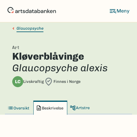
Hopp
til
hovedinnhold
Glaucopsyche
Art
Kløverblåvinge
Glaucopsyche alexis
LC
Livskraftig
Finnes i Norge
Artstre
Oversikt
Beskrivelse