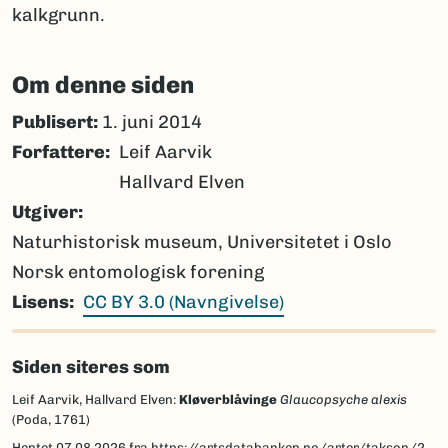
kalkgrunn.
Om denne siden
Publisert:
1. juni 2014
Forfattere
Leif Aarvik
Hallvard Elven
Utgiver
Naturhistorisk museum, Universitetet i Oslo
Norsk entomologisk forening
Lisens
CC BY 3.0 (Navngivelse)
Siden siteres som
Leif Aarvik, Hallvard Elven:
Kløverblåvinge
Glaucopsyche alexis
(Poda, 1761)
Hentet
07.08.2026
fra https://artsdatabanken.no/arter/takson/29793/beskrivelse