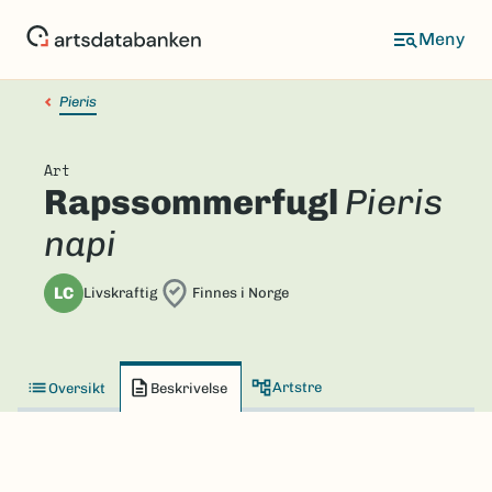
Hopp
til
hovedinnhold
Pieris
Art
Rapssommerfugl
Pieris
napi
LC
Livskraftig
Finnes i Norge
Artstre
Oversikt
Beskrivelse