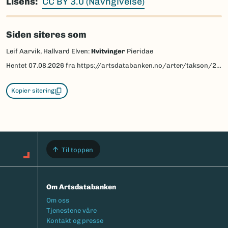
Lisens
CC BY 3.0 (Navngivelse)
Siden siteres som
Leif Aarvik, Hallvard Elven:
Hvitvinger
Pieridae
Hentet
07.08.2026
fra https://artsdatabanken.no/arter/takson/29760/beskrivelse
Kopier sitering
Til toppen
Om Artsdatabanken
Footermeny
Om oss
Tjenestene våre
Kontakt og presse