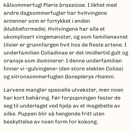
kålsommerfugl
Pieris brassicae
. I likhet med
andre dagsommerfugler har hvitvingene
antenner som er fortykket i enden
(klubbeformede). Hvitvingene har alle et
ukomplisert vingemønster, og som familienavnet
tilsier er grunnfargen hvit hos de fleste artene. I
underfamilien Coliadinae er det imidlertid gult og
oransje som dominerer. I denne underfamilien
finner vi «gulvingene» (den store slekten
Colias
)
og sitronsommerfuglen
Gonepteryx rhamni
.
Larvene mangler spesielle utvekster, men noen
har kort behåring. Før forpupningen fester de
seg til underlaget ved hjelp av et magebelte av
silke. Puppen blir så hengende fritt uten
beskyttelse av noen form for kokong.