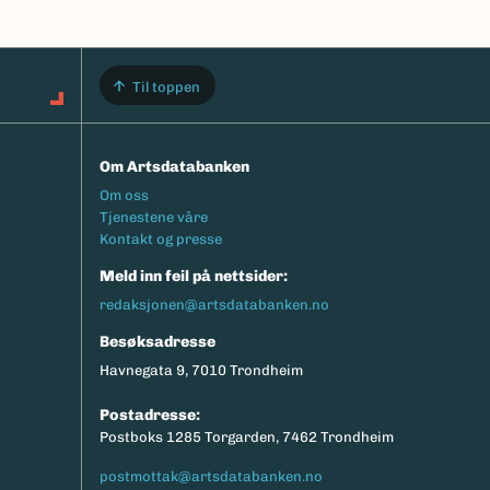
Til toppen
Om Artsdatabanken
Footermeny
Om oss
Tjenestene våre
Kontakt og presse
Meld inn feil på nettsider:
redaksjonen@artsdatabanken.no
Besøksadresse
Havnegata 9, 7010 Trondheim
Postadresse:
Postboks 1285 Torgarden, 7462 Trondheim
postmottak@artsdatabanken.no