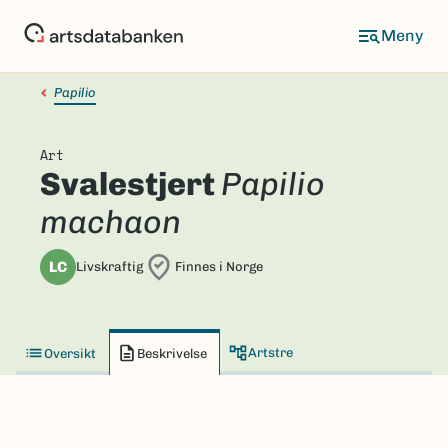
Hopp
til
hovedinnhold
Papilio
Art
Svalestjert
Papilio
machaon
LC
Livskraftig
Finnes i Norge
Artstre
Oversikt
Beskrivelse