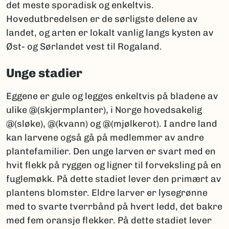
det meste sporadisk og enkeltvis.
Hovedutbredelsen er de sørligste delene av
landet, og arten er lokalt vanlig langs kysten av
Øst- og Sørlandet vest til Rogaland.
Unge stadier
Eggene er gule og legges enkeltvis på bladene av
ulike @(skjermplanter), i Norge hovedsakelig
@(sløke), @(kvann) og @(mjølkerot). I andre land
kan larvene også gå på medlemmer av andre
plantefamilier. Den unge larven er svart med en
hvit flekk på ryggen og ligner til forveksling på en
fuglemøkk. På dette stadiet lever den primært av
plantens blomster. Eldre larver er lysegrønne
med to svarte tverrbånd på hvert ledd, det bakre
med fem oransje flekker. På dette stadiet lever