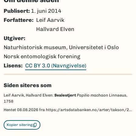
Publisert:
1. juni 2014
Forfattere
Leif Aarvik
Hallvard Elven
Utgiver
Naturhistorisk museum, Universitetet i Oslo
Norsk entomologisk forening
Lisens
CC BY 3.0 (Navngivelse)
Siden siteres som
Leif Aarvik, Hallvard Elven:
Svalestjert
Papilio machaon
Linnaeus,
1758
Hentet
08.08.2026
fra https://artsdatabanken.no/arter/takson/29759/beskrivelse
Kopier sitering